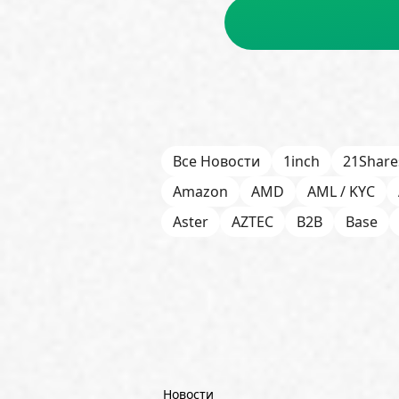
Все Новости
1inch
21Share
Amazon
AMD
AML / KYC
Aster
AZTEC
B2B
Base
Bitget
Bithumb
BitMEX
B
Börse Stuttgart
BTCFi
Bullis
Chainlink (LINK)
Charles Schw
CoinGecko
CoinShares
Con
Dash
DeepMind
DeepSeek
Новости