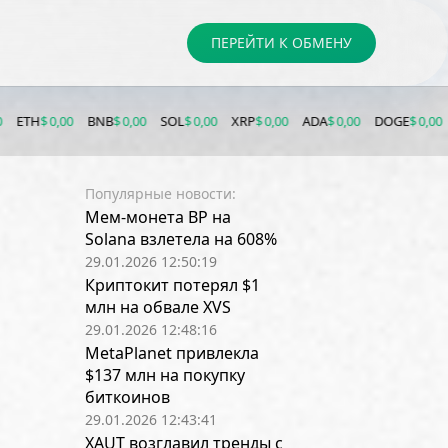
ПЕРЕЙТИ К ОБМЕНУ
00
BNB
$ 0,00
SOL
$ 0,00
XRP
$ 0,00
ADA
$ 0,00
DOGE
$ 0,00
LTC
$ 0,00
Популярные новости:
Мем-монета BP на
Solana взлетела на 608%
29.01.2026 12:50:19
Криптокит потерял $1
млн на обвале XVS
29.01.2026 12:48:16
MetaPlanet привлекла
$137 млн на покупку
биткоинов
29.01.2026 12:43:41
XAUT возглавил тренды с