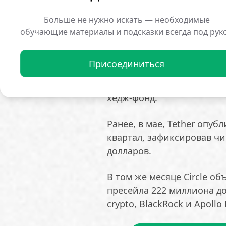
Критике подверглась и ст
2026 года, компания нако
Больше не нужно искать — необходимые
долларов, войдя в число
обучающие материалы и подсказки всегда под рук
металла.
Присоединиться
Хок подчеркнул, что тако
казначейства рыночной в
хедж-фонд.
Ранее, в мае, Tether опу
квартал, зафиксировав чи
долларов.
В том же месяце Circle об
пресейла 222 миллиона до
crypto, BlackRock и Apollo