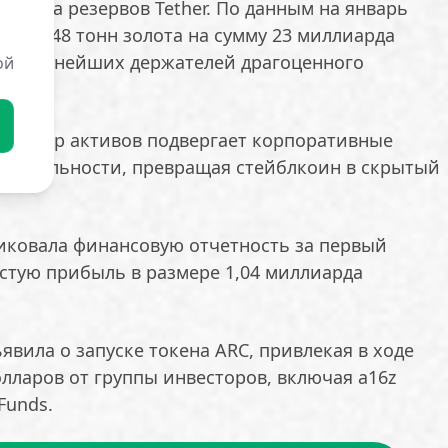
руктура резервов Tether. По данным на январь
пила 148 тонн золота на сумму 23 миллиарда
 30 крупнейших держателей драгоценного
ой
й выбор активов подвергает корпоративные
олатильности, превращая стейблкоин в скрытый
бликовала финансовую отчетность за первый
стую прибыль в размере 1,04 миллиарда
ъявила о запуске токена ARC, привлекая в ходе
лларов от группы инвесторов, включая a16z
 Funds.