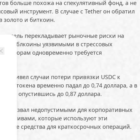
тов больше похожа на спекулятивный фонд, а не
овый инструмент. В случае с Tether он обратил
 золото и биткоин.
ая модель перекладывает рыночные риски на
ая стейблкоины уязвимыми в стрессовых
 инвесторам одновременно требуется
Хок привел случаи потери привязки USDC к
а курс токена временно падал до 0,74 доллара, а в
о 13%, опустившись до 0,87 доллара.
ерт назвал недопустимыми для корпоративных
их активами, которые используют эти
личные средства для краткосрочных операций.