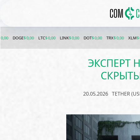
E
$ 0,00
LTC
$ 0,00
LINK
$ 0,00
DOT
$ 0,00
TRX
$ 0,00
XLM
$ 0,00
ETC
$
ЭКСПЕРТ Н
СКРЫТ
20.05.2026
TETHER (US