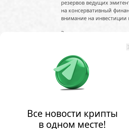
резервов ведущих эмитен
на консервативный финанс
внимание на инвестиции в
Эксперт считает, что так
держателей токенов, дел
ситуациях, когда многим
ликвидность.
В качестве иллюстрации 
доллару. В марте 2024 год
2023 году он потерял окол
Подобные колебания эксп
казначейств и управляющ
Все новости крипты
инструменты как квазина
в одном месте!