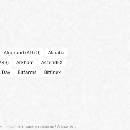
Algorand (ALGO)
Alibaba
ARB)
Arkham
AscendEX
a Day
Bitfarms
Bitfinex
 Chain
BNP Paribas
CFTC
Chainalysis
e
CoinDesk
CoinEx
Cumberland
Curve (CRV)
OGE)
Dune Analytics
Elliptic
я по работе с нашим сервисом? Свяжитесь