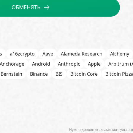
ОБМЕНЯТЬ
s
a16zcrypto
Aave
Alameda Research
Alchemy
Anchorage
Android
Anthropic
Apple
Arbitrum (
Bernstein
Binance
BIS
Bitcoin Core
Bitcoin Pizz
itOK
Bitwise
BlackRock
Block
Bloomberg
BNB
h
Bybit
Canaan
Cardano (ADA)
CBDC
CertiK
ab
Circle
Citi
CleanSpark
CME Group
Coinbas
senSys
Core Scientific
Crypto.com
CryptoQuant
DeFi
dePIN
Deutsche Bank
DEX
Dogecoin (D
Нужна дополнительная консультаци