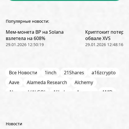
Популярные новости:
Мем-монета BP на Solana
Криптокит потерял
взлетела на 608%
обвале XVS
29.01.2026 12:50:19
29.01.2026 12:48:16
Все Новости
1inch
21Shares
a16zcrypto
Aave
Alameda Research
Alchemy
Algorand (ALGO)
Alibaba
Amazon
AMD
AML / KYC
Anchorage
Android
Anthropic
Apple
Arbitrum (ARB)
Arkham
AscendEX
Aster
AZTEC
B2B
Base
Bernstein
Новости