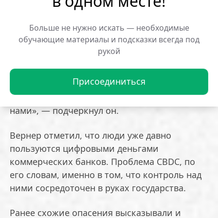
в одном месте!
— блокировать платежи за «нежелательные»
товары;
Больше не нужно искать — необходимые
— отслеживать передвижения людей.
обучающие материалы и подсказки всегда под
рукой
«Это настоящая мечта тоталитарного
диктатора. Речь идет о жестко
Присоединиться
централизованных структурах, созданных не
для эффективности, а для контроля над
нами», — подчеркнул он.
Вернер отметил, что люди уже давно
пользуются цифровыми деньгами
коммерческих банков. Проблема CBDC, по
его словам, именно в том, что контроль над
ними сосредоточен в руках государства.
Ранее схожие опасения высказывали и