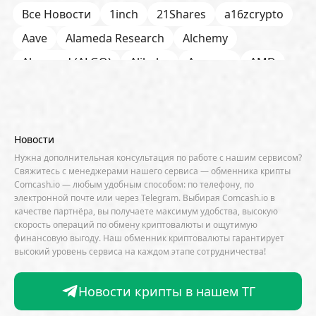
Все Новости
1inch
21Shares
a16zcrypto
Aave
Alameda Research
Alchemy
Algorand (ALGO)
Alibaba
Amazon
AMD
AML / KYC
Anchorage
Android
Anthropic
Apple
Arbitrum (ARB)
Arkham
AscendEX
Aster
AZTEC
B2B
Base
Bernstein
Новости
Binance
BIS
Bitcoin Core
Bitcoin Pizza Day
Нужна дополнительная консультация по работе с нашим сервисом?
Свяжитесь с менеджерами нашего сервиса — обменника крипты
Bitfarms
Bitfinex
Bitget
Bithumb
Comcash.io — любым удобным способом: по телефону, по
электронной почте или через Telegram. Выбирая Comcash.io в
BitMEX
BitOK
Bitwise
BlackRock
Block
качестве партнёра, вы получаете максимум удобства, высокую
скорость операций по обмену криптовалюты и ощутимую
Bloomberg
BNB Chain
BNP Paribas
финансовую выгоду. Наш обменник криптовалюты гарантирует
высокий уровень сервиса на каждом этапе сотрудничества!
Börse Stuttgart
BTCFi
Bullish
Bybit
Canaan
Cardano (ADA)
CBDC
CertiK
Новости крипты в нашем ТГ
CFTC
Chainalysis
Chainlink (LINK)