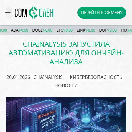
ПЕРЕЙТИ К ОБМЕНУ
ADA
$ 0,00
DOGE
$ 0,00
LTC
$ 0,00
LINK
$ 0,00
DOT
$ 0,00
TRX
$ 0,00
CHAINALYSIS ЗАПУСТИЛА
АВТОМАТИЗАЦИЮ ДЛЯ ОНЧЕЙН-
АНАЛИЗА
20.01.2026
CHAINALYSIS
КИБЕРБЕЗОПАСНОСТЬ
НОВОСТИ