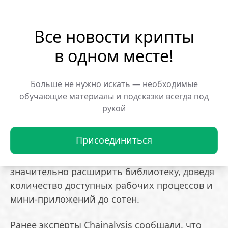
и выводов средств с платформ для быстрой
идентификации нужных транзакций
Все новости крипты
*
анализ общих контрагентов:
выявляет
шаблоны взаимодействия между
в одном месте!
пользователями блокчейна
*
целенаправленный поиск кошельков и
Больше не нужно искать — необходимые
кластеров:
способствует обнаружению
обучающие материалы и подсказки всегда под
адресов, чьи характеристики точно
рукой
совпадают с известными признаками
злоумышленников
Присоединиться
В будущем Chainalysis планирует
значительно расширить библиотеку, доведя
количество доступных рабочих процессов и
мини-приложений до сотен.
Ранее эксперты Chainalysis сообщали, что