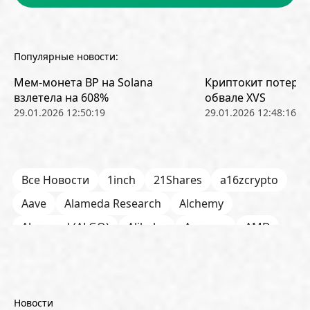
Популярные новости:
Мем-монета BP на Solana
Криптокит потерял
взлетела на 608%
обвале XVS
29.01.2026 12:50:19
29.01.2026 12:48:16
Все Новости
1inch
21Shares
a16zcrypto
Aave
Alameda Research
Alchemy
Algorand (ALGO)
Alibaba
Amazon
AMD
AML / KYC
Anchorage
Android
Anthropic
Apple
Arbitrum (ARB)
Arkham
AscendEX
Aster
AZTEC
B2B
Base
Bernstein
Новости