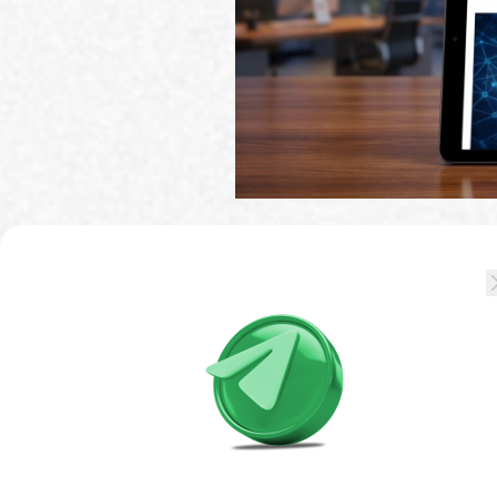
Французская компания Ca
инструмент по образцу мо
биткоин-стратегии фирмы
данному вопросу заплани
На голосование выноситс
евро и выпуск долговых и
Компания планирует заде
реализации своей биткои