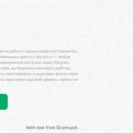
 Chain
BNP Paribas
CFTC
Chainalysis
e
CoinDesk
CoinEx
Cumberland
Curve (CRV)
OGE)
Dune Analytics
Elliptic
я по работе с нашим сервисом? Свяжитесь
Exodus
Facebook
FATF
обменника крипты Comcash.io — любым
 электронной почте или через Telegram.
ini
GitHub
Glassnode
тнёра, вы получаете максимум удобства,
мену криптовалюты и ощутимую финансовую
HSBC
HTX
Huawei
Hut 8
ы гарантирует высокий уровень сервиса на
JPMorgan
Jump Trading
K33
do
Lightning Network
k
MEV
MiCA
Microsoft
NEAR
Netflix
NFT
Nokia
 (OP)
Ordinals
P2P
With love from ©comcash.