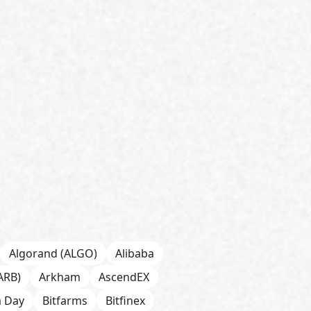
Algorand (ALGO)
Alibaba
ARB)
Arkham
AscendEX
a Day
Bitfarms
Bitfinex