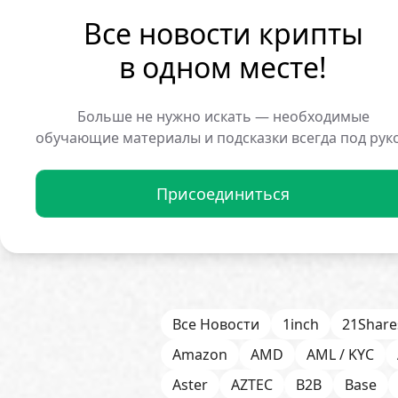
Все новости крипты
СТРК от Strategy предста
акции с плавающей доход
в одном месте!
чтобы бумаги сохраняли с
состоянию на 1 июня Capit
Больше не нужно искать — необходимые
Luxembourg SA владели 31
обучающие материалы и подсказки всегда под рук
Присоединиться
Все Новости
1inch
21Share
Amazon
AMD
AML / KYC
Aster
AZTEC
B2B
Base