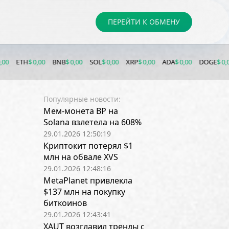
ПЕРЕЙТИ К ОБМЕНУ
$ 0,00
BNB
$ 0,00
SOL
$ 0,00
XRP
$ 0,00
ADA
$ 0,00
DOGE
$ 0,00
LTC
$
Популярные новости:
Мем-монета BP на
Solana взлетела на 608%
29.01.2026 12:50:19
Криптокит потерял $1
млн на обвале XVS
29.01.2026 12:48:16
MetaPlanet привлекла
$137 млн на покупку
биткоинов
29.01.2026 12:43:41
XAUT возглавил тренды с