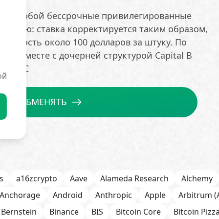
вляет собой бессрочные привилегированные
ностью: ставка корректируется таким образом,
тоимость около 100 долларов за штуку. По
al B вместе с дочерней структурой Capital B
39 BTC
ой
ОБМЕНЯТЬ
s
a16zcrypto
Aave
Alameda Research
Alchemy
Anchorage
Android
Anthropic
Apple
Arbitrum (
Bernstein
Binance
BIS
Bitcoin Core
Bitcoin Pizz