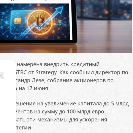
pital B намерена внедрить кредитный
дели STRC от Strategy. Как сообщил директор по
 Александр Лезе, собрание акционеров по
ровано на 17 июня
я разрешение на увеличение капитала до 5 млрд
нструментов на сумму до 100 млрд евро.
йствовать эти механизмы для ускорения
н-стратегии