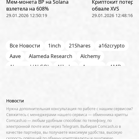
Мем-монета BP на Solana
Криптокит потерял
взлетела на 608%
обвале XVS
29.01.2026 12:50:19
29.01.2026 12:48:16
Все Новости
1inch
21Shares
a16zcrypto
Aave
Alameda Research
Alchemy
Algorand (ALGO)
Alibaba
Amazon
AMD
AML / KYC
Anchorage
Android
Anthropic
Apple
Arbitrum (ARB)
Arkham
AscendEX
Aster
AZTEC
B2B
Base
Bernstein
Новости
Binance
BIS
Bitcoin Core
Bitcoin Pizza Day
Нужна дополнительная консультация по работе с нашим сервисом?
Свяжитесь с менеджерами нашего сервиса — обменника крипты
Bitfarms
Bitfinex
Bitget
Bithumb
Comcash.io — любым удобным способом: по телефону, по
электронной почте или через Telegram. Выбирая Comcash.io в
BitMEX
BitOK
Bitwise
BlackRock
Block
качестве партнёра, вы получаете максимум удобства, высокую
скорость операций по обмену криптовалюты и ощутимую