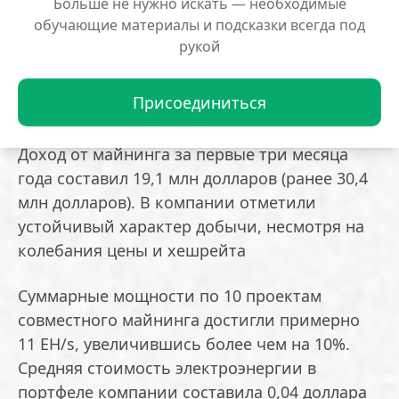
Больше не нужно искать — необходимые
Общая выручка за период составила 62,7
обучающие материалы и подсказки всегда под
млн долларов по сравнению с 196,3 млн
рукой
долларов в четвертом квартале 2025 года.
Продажи оборудования принесли 42,9 млн
Присоединиться
долларов — падение почти на 75%
Доход от майнинга за первые три месяца
года составил 19,1 млн долларов (ранее 30,4
млн долларов). В компании отметили
устойчивый характер добычи, несмотря на
колебания цены и хешрейта
Суммарные мощности по 10 проектам
совместного майнинга достигли примерно
11 EH/s, увеличившись более чем на 10%.
Средняя стоимость электроэнергии в
портфеле компании составила 0,04 доллара