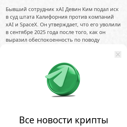
Бывший сотрудник xAI Девин Ким подал иск
в суд штата Калифорния против компаний
xAI и SpaceX. Он утверждает, что его уволили
в сентябре 2025 года после того, как он
выразил обеспокоенность по поводу
безопасности чат-бота Grok. В иске Ким
указывает на риски дискриминации и
возможного распространения данных о
создании оружия массового поражения
через эту систему. Отдельно он упоминает
сооснователя xAI Джимми Ба, который, по
его словам, пытался заставить его молчать.
Представители xAI и SpaceX не ответили на
запросы о комментариях.
Все новости крипты
ОБМЕНЯТЬ