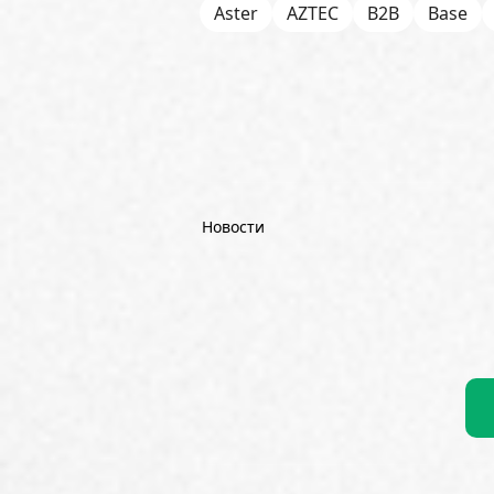
Aster
AZTEC
B2B
Base
Bitget
Bithumb
BitMEX
B
Börse Stuttgart
BTCFi
Bullis
Chainlink (LINK)
Charles Schw
CoinGecko
CoinShares
Con
Dash
DeepMind
DeepSeek
Новости
Emurgo
Ernst & Young
ETF
FDIC
Fidelity Investments
Fi
Goldman Sachs
Google
Goo
Hyperliquid
IBM
ICO
ING
Kaiko
Kalshi
KPMG
Krak
Litecoin (LTC)
Mantle
Marat
MicroStrategy (Strategy)
Mon