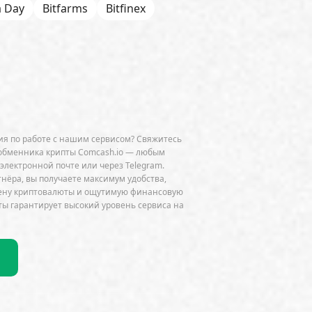
a Day
Bitfarms
Bitfinex
 Chain
BNP Paribas
CFTC
Chainalysis
e
CoinDesk
CoinEx
Cumberland
Curve (CRV)
OGE)
Dune Analytics
Elliptic
я по работе с нашим сервисом? Свяжитесь
Exodus
Facebook
FATF
обменника крипты Comcash.io — любым
 электронной почте или через Telegram.
ini
GitHub
Glassnode
тнёра, вы получаете максимум удобства,
мену криптовалюты и ощутимую финансовую
HSBC
HTX
Huawei
Hut 8
ы гарантирует высокий уровень сервиса на
JPMorgan
Jump Trading
K33
do
Lightning Network
k
MEV
MiCA
Microsoft
NEAR
Netflix
NFT
Nokia