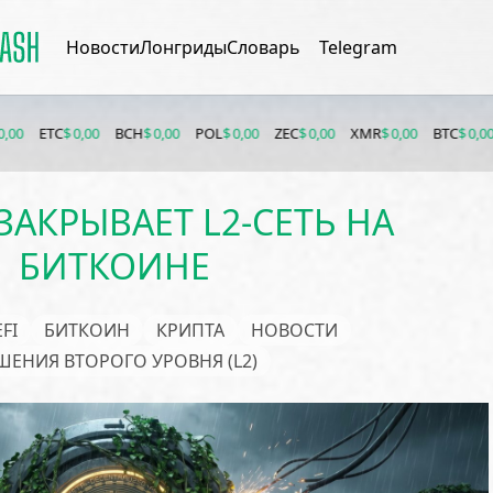
Новости
Лонгриды
Словарь
Telegram
 0,00
BCH
$ 0,00
POL
$ 0,00
ZEC
$ 0,00
XMR
$ 0,00
BTC
$ 0,00
ETH
$ 0,
ЗАКРЫВАЕТ L2-СЕТЬ НА
БИТКОИНЕ
FI
БИТКОИН
КРИПТА
НОВОСТИ
ШЕНИЯ ВТОРОГО УРОВНЯ (L2)