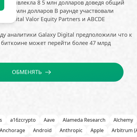
Labs привлекла 8 5 млн долларов доведя общий
11 5 млн долларов В раунде участвовали
er Capital Valor Equity Partners и ABCDE
ду аналитики Galaxy Digital предположили что к
а биткоине может перейти более 47 млрд
ОБМЕНЯТЬ
s
a16zcrypto
Aave
Alameda Research
Alchemy
Anchorage
Android
Anthropic
Apple
Arbitrum (