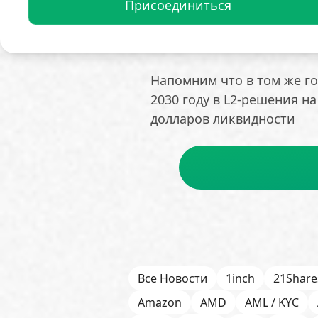
Присоединиться
В мае 2024 года Botanix 
объём финансирования до 
Polychain Capital Placehold
Напомним что в том же го
2030 году в L2-решения н
долларов ликвидности
Все Новости
1inch
21Share
Amazon
AMD
AML / KYC