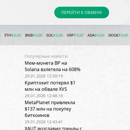
ПЕРЕЙТИ К ОБМЕНУ
00
BNB
$ 0,00
SOL
$ 0,00
XRP
$ 0,00
ADA
$ 0,00
DOGE
$ 0,00
LTC
$ 0,00
Популярные новости:
Мем-монета BP на
Solana взлетела на 608%
29.01.2026 12:50:19
Криптокит потерял $1
млн на обвале XVS
29.01.2026 12:48:16
MetaPlanet привлекла
$137 млн на покупку
биткоинов
29.01.2026 12:43:41
XAUT возглавил тренды с