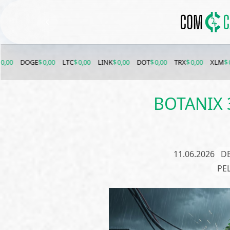
E
$ 0,00
LTC
$ 0,00
LINK
$ 0,00
DOT
$ 0,00
TRX
$ 0,00
XLM
$ 0,00
ETC
$
BOTANIX 
11.06.2026
DE
РЕ