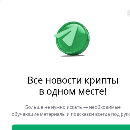
больше сосредотачивается
Robinhood
По мнению Botanix польз
инструмент сбережения а 
комиссионные доходы сет
После 9 июля активы оста
валидаторов Federation Д
до указанного срока восс
Все новости крипты
Botanix позиционировалс
в одном месте!
биткоина Основная сеть п
разработчики обещали со
Больше не нужно искать — необходимые
пяти секунд и перенести 
обучающие материалы и подсказки всегда под рук
криптовалюты