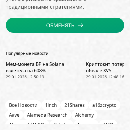
традиционными стратегиями.
ОБМЕНЯТЬ
Популярные новости:
Мем-монета BP на Solana
Криптокит потерял
взлетела на 608%
обвале XVS
29.01.2026 12:50:19
29.01.2026 12:48:16
Все Новости
1inch
21Shares
a16zcrypto
Aave
Alameda Research
Alchemy
Algorand (ALGO)
Alibaba
Amazon
AMD