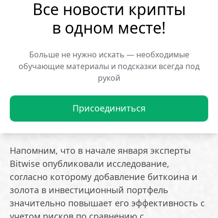
Все новости крипты
привлечет миллиарды долларов инвестиций
и пристальное внимание крупных
в одном месте!
финансовых СМИ.
Больше не нужно искать — необходимые
Протокол Morpho, на базе которого
обучающие материалы и подсказки всегда под
запущены хранилища, занимает седьмую
рукой
позицию в рейтинге DeFi-проектов по
объему заблокированных средств, который
Присоединиться
на данный момент составляет 6,7 миллиарда
долларов.
Напомним, что в начале января эксперты
Bitwise опубликовали исследование,
согласно которому добавление биткоина и
золота в инвестиционный портфель
значительно повышает его эффективность с
учетом рисков по сравнению с