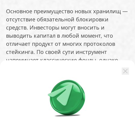
Основное преимущество новых хранилищ —
отсутствие обязательной блокировки
средств. Инвесторы могут вносить и
выводить капитал в любой момент, что
отличает продукт от многих протоколов
стейкинга. По своей сути инструмент
напоминает классические фонды, однако
здесь управление осуществляется с
помощью программного кода, а не через
посредников.
Ранее аналитики Bitwise прогнозировали,
что подобные решения, которые они
называют ETF второго поколения, способны
удвоить объем активов под управлением
уже в 2026 году. Ожидается, что этот сегмент