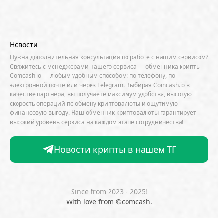
AML / KYC
Anchorage
Android
Anthropic
Apple
Arbitrum (ARB)
Arkham
AscendEX
Aster
AZTEC
B2B
Base
Bernstein
Новости
Binance
BIS
Bitcoin Core
Bitcoin Pizza Day
Нужна дополнительная консультация по работе с нашим сервисом?
Свяжитесь с менеджерами нашего сервиса — обменника крипты
Bitfarms
Bitfinex
Bitget
Bithumb
Comcash.io — любым удобным способом: по телефону, по
электронной почте или через Telegram. Выбирая Comcash.io в
BitMEX
BitOK
Bitwise
BlackRock
Block
качестве партнёра, вы получаете максимум удобства, высокую
скорость операций по обмену криптовалюты и ощутимую
Bloomberg
BNB Chain
BNP Paribas
финансовую выгоду. Наш обменник криптовалюты гарантирует
высокий уровень сервиса на каждом этапе сотрудничества!
Börse Stuttgart
BTCFi
Bullish
Bybit
Canaan
Cardano (ADA)
CBDC
CertiK
Новости крипты в нашем ТГ
CFTC
Chainalysis
Chainlink (LINK)
Charles Schwab
Circle
Citi
CleanSpark
CME Group
Coinbase
CoinDesk
CoinEx
Since from 2023 - 2025!
With love from ©comcash.
CoinGecko
CoinShares
ConsenSys