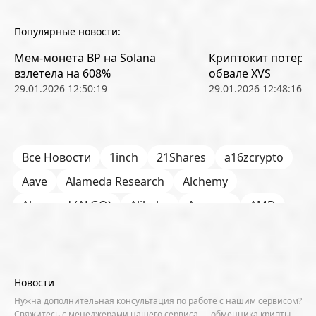
Популярные новости:
Мем-монета BP на Solana
Криптокит потерял
взлетела на 608%
обвале XVS
29.01.2026 12:50:19
29.01.2026 12:48:16
Все Новости
1inch
21Shares
a16zcrypto
Aave
Alameda Research
Alchemy
Algorand (ALGO)
Alibaba
Amazon
AMD
AML / KYC
Anchorage
Android
Anthropic
Apple
Arbitrum (ARB)
Arkham
AscendEX
Aster
AZTEC
B2B
Base
Bernstein
Новости
Binance
BIS
Bitcoin Core
Bitcoin Pizza Day
Нужна дополнительная консультация по работе с нашим сервисом?
Свяжитесь с менеджерами нашего сервиса — обменника крипты