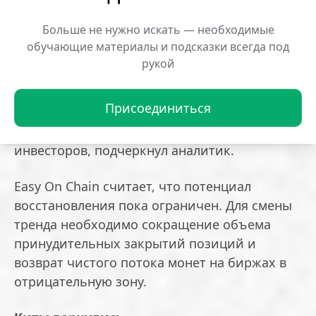
принудительно закрыл лонги на 109,7
миллиона долларов. Только 12 мая объем
Больше не нужно искать — необходимые
ликвидаций длинных позиций в 11 раз
обучающие материалы и подсказки всегда под
превысил потери шортистов.
рукой
Финальным триггером стала публикация
Присоединиться
индексов CPI и PPI: макроданные из США
окончательно подавили настроения
инвесторов, подчеркнул аналитик.
Easy On Chain считает, что потенциал
восстановления пока ограничен. Для смены
тренда необходимо сокращение объема
принудительных закрытий позиций и
возврат чистого потока монет на биржах в
отрицательную зону.