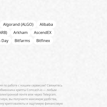
Algorand (ALGO)
Alibaba
ARB)
Arkham
AscendEX
a Day
Bitfarms
Bitfinex
 Chain
BNP Paribas
CFTC
Chainalysis
e
CoinDesk
CoinEx
Cumberland
Curve (CRV)
OGE)
Dune Analytics
Elliptic
я по работе с нашим сервисом? Свяжитесь
Exodus
Facebook
FATF
обменника крипты Comcash.io — любым
 электронной почте или через Telegram.
ini
GitHub
Glassnode
тнёра, вы получаете максимум удобства,
мену криптовалюты и ощутимую финансовую
HSBC
HTX
Huawei
Hut 8