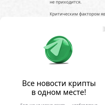
не приходится.
Критическим фактором яв
удержание будет поддержи
опустится ниже, это лиш
привести к волне досроч
Морено привёл следующи
* Максимальный совокупны
октября 2025 года и соста
* С того момента чистый 
долларов.
Все новости крипты
* Текущий объём средств 
66,5 миллиарда долларов.
в одном месте!
Аналитик охарактеризов
Больше не нужно искать — необходимые