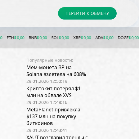
ПЕРЕЙТИ К ОБМЕНУ
,00
BNB
$ 0,00
SOL
$ 0,00
XRP
$ 0,00
ADA
$ 0,00
DOGE
$ 0,00
LTC
$ 0,0
Популярные новости:
Мем-монета BP на
Solana взлетела на 608%
29.01.2026 12:50:19
Криптокит потерял $1
млн на обвале XVS
29.01.2026 12:48:16
MetaPlanet привлекла
$137 млн на покупку
биткоинов
29.01.2026 12:43:41
XAUT возглавил тренды с