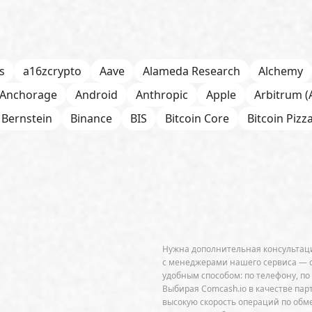
s
a16zcrypto
Aave
Alameda Research
Alchemy
Anchorage
Android
Anthropic
Apple
Arbitrum (
Bernstein
Binance
BIS
Bitcoin Core
Bitcoin Pizz
itOK
Bitwise
BlackRock
Block
Bloomberg
BNB
h
Bybit
Canaan
Cardano (ADA)
CBDC
CertiK
ab
Circle
Citi
CleanSpark
CME Group
Coinbas
senSys
Core Scientific
Crypto.com
CryptoQuant
DeFi
dePIN
Deutsche Bank
DEX
Dogecoin (D
Нужна дополнительная консультаци
Ethena
Ethereum (ETH)
Ethereum Name Service
с менеджерами нашего сервиса — 
удобным способом: по телефону, по
refox
ForkLog Consulting
FTX
Galaxy Digital
Gem
Выбирая Comcash.io в качестве пар
высокую скорость операций по об
gle Gemini
Google Trends
Grayscale Investments