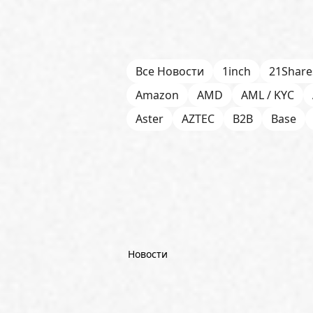
Все Новости
1inch
21Share
Amazon
AMD
AML / KYC
Aster
AZTEC
B2B
Base
Bitget
Bithumb
BitMEX
B
Börse Stuttgart
BTCFi
Bullis
Chainlink (LINK)
Charles Schw
CoinGecko
CoinShares
Con
Dash
DeepMind
DeepSeek
Новости
Emurgo
Ernst & Young
ETF
FDIC
Fidelity Investments
Fi
Goldman Sachs
Google
Goo