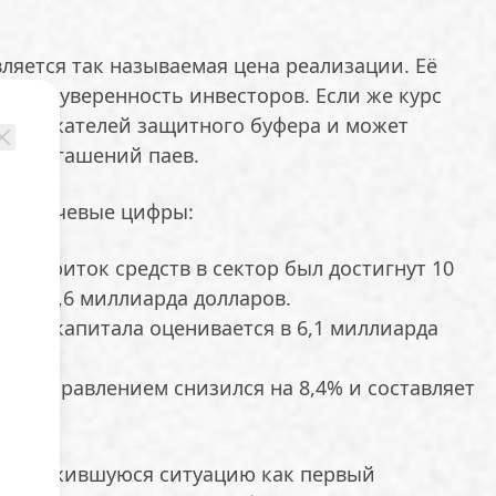
ляется так называемая цена реализации. Её
вать уверенность инвесторов. Если же курс
ит держателей защитного буфера и может
ных погашений паев.
е ключевые цифры:
й приток средств в сектор был достигнут 10
вил 72,6 миллиарда долларов.
отток капитала оценивается в 6,1 миллиарда
под управлением снизился на 8,4% и составляет
ал сложившуюся ситуацию как первый