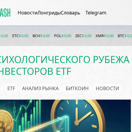
Новости
Лонгриды
Словарь
Telegram
$ 0,00
BCH
$ 0,00
POL
$ 0,00
ZEC
$ 0,00
XMR
$ 0,00
BTC
$ 0,00
ETH
$ 0
СИХОЛОГИЧЕСКОГО РУБЕЖА
НВЕСТОРОВ ETF
T
ETF
АНАЛИЗ РЫНКА
БИТКОИН
НОВОСТИ