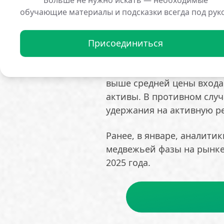
масштабный стресс-тест 
обучающие материалы и подсказки всегда под рук
что, несмотря на отток, ц
говорит о том, что рынок
Присоединиться
спекулянтов и инвесторов
Дальнейшая динамика буд
выше средней цены входа
активы. В противном случ
удержания на активную р
Ранее, в январе, аналити
медвежьей фазы на рынке
2025 года.