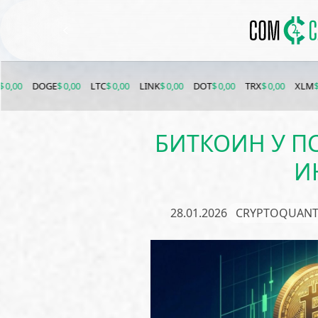
GE
$ 0,00
LTC
$ 0,00
LINK
$ 0,00
DOT
$ 0,00
TRX
$ 0,00
XLM
$ 0,00
ETC
БИТКОИН У П
И
28.01.2026
CRYPTOQUAN