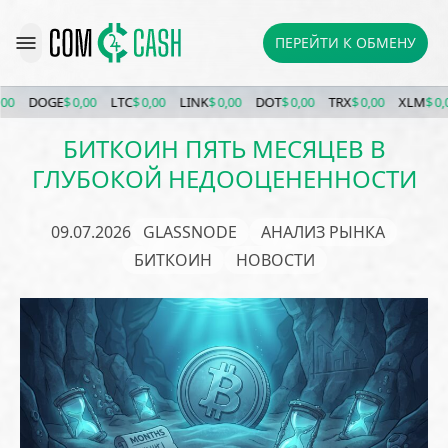
ПЕРЕЙТИ К ОБМЕНУ
DOGE
$ 0,00
LTC
$ 0,00
LINK
$ 0,00
DOT
$ 0,00
TRX
$ 0,00
XLM
$ 0,00
БИТКОИН ПЯТЬ МЕСЯЦЕВ В
ГЛУБОКОЙ НЕДООЦЕНЕННОСТИ
09.07.2026
GLASSNODE
АНАЛИЗ РЫНКА
БИТКОИН
НОВОСТИ