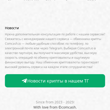
Algorand (ALGO)
Alibaba
Amazon
AMD
AML / KYC
Anchorage
Android
Anthropic
Apple
Arbitrum (ARB)
Arkham
AscendEX
Aster
AZTEC
B2B
Base
Bernstein
Новости
Binance
BIS
Bitcoin Core
Bitcoin Pizza Day
Нужна дополнительная консультация по работе с нашим сервисом?
Свяжитесь с менеджерами нашего сервиса — обменника крипты
Bitfarms
Bitfinex
Bitget
Bithumb
Comcash.io — любым удобным способом: по телефону, по
электронной почте или через Telegram. Выбирая Comcash.io в
BitMEX
BitOK
Bitwise
BlackRock
Block
качестве партнёра, вы получаете максимум удобства, высокую
скорость операций по обмену криптовалюты и ощутимую
Bloomberg
BNB Chain
BNP Paribas
финансовую выгоду. Наш обменник криптовалюты гарантирует
высокий уровень сервиса на каждом этапе сотрудничества!
Börse Stuttgart
BTCFi
Bullish
Bybit
Canaan
Cardano (ADA)
CBDC
CertiK
Новости крипты в нашем ТГ
CFTC
Chainalysis
Chainlink (LINK)
Charles Schwab
Circle
Citi
CleanSpark
CME Group
Coinbase
CoinDesk
CoinEx
Since from 2023 - 2025!
With love from ©comcash.
CoinGecko
CoinShares
ConsenSys