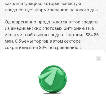
как капитуляцию, которая зачастую
предшествует формированию ценового дна.
Одновременно продолжается отток средств
из американских спотовых биткоин-ETF. 8
июля чистый вывод средств составил $84,86
млн. Объемы торгов в этом секторе
сократились на 80% по сравнению с
пиковыми показателями осени прошлого
года.
При этом в сегменте Ethereum-ETF уже пятый
день подряд фиксируется приток капитала.
Эксперты QCP Capital отмечают нехватку
«монетарной подушки» на рынке. Слабый
рынок труда в США и высокая инфляция