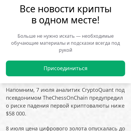
ограничивают возможности Федеральной
Все новости крипты
резервной системы.
в одном месте!
В Glassnode полагают, что условия для смены
тренда уже сложились на уровне данных
Больше не нужно искать — необходимые
обучающие материалы и подсказки всегда под
блокчейна и деривативов. Однако для
рукой
подтверждения роста биткоину необходимо
закрепиться выше отметки $76 600, а также
должно сократиться давление со стороны
Присоединиться
крупных продавцов.
Напомним, 7 июля аналитик CryptoQuant под
псевдонимом TheChessOnChain предупредил
о риске падения первой криптовалюты ниже
$58 000.
8 июля цена цифрового золота опускалась до