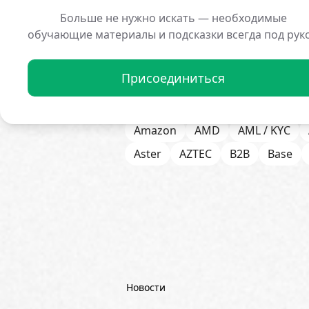
Больше не нужно искать — необходимые
обучающие материалы и подсказки всегда под рук
Присоединиться
Все Новости
1inch
21Share
Amazon
AMD
AML / KYC
Aster
AZTEC
B2B
Base
Bitget
Bithumb
BitMEX
B
Börse Stuttgart
BTCFi
Bullis
Chainlink (LINK)
Charles Schw
CoinGecko
CoinShares
Con
Dash
DeepMind
DeepSeek
Новости
Emurgo
Ernst & Young
ETF