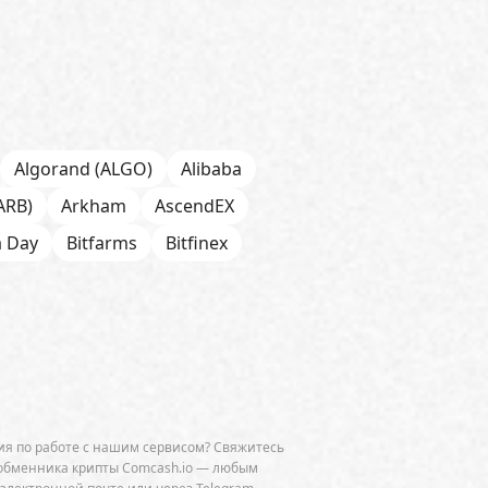
Algorand (ALGO)
Alibaba
ARB)
Arkham
AscendEX
a Day
Bitfarms
Bitfinex
 Chain
BNP Paribas
CFTC
Chainalysis
e
CoinDesk
CoinEx
Cumberland
Curve (CRV)
OGE)
Dune Analytics
Elliptic
я по работе с нашим сервисом? Свяжитесь
Exodus
Facebook
FATF
обменника крипты Comcash.io — любым