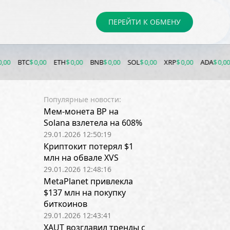
ПЕРЕЙТИ К ОБМЕНУ
TC
$ 0,00
ETH
$ 0,00
BNB
$ 0,00
SOL
$ 0,00
XRP
$ 0,00
ADA
$ 0,00
DOG
Популярные новости:
Мем-монета BP на
Solana взлетела на 608%
29.01.2026 12:50:19
Криптокит потерял $1
млн на обвале XVS
29.01.2026 12:48:16
MetaPlanet привлекла
$137 млн на покупку
биткоинов
29.01.2026 12:43:41
XAUT возглавил тренды с