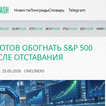
Новости
Лонгриды
Словарь
Telegram
XLM
$ 0,00
ETC
$ 0,00
BCH
$ 0,00
POL
$ 0,00
ZEC
$ 0,00
XMR
$ 0,00
B
ОТОВ ОБОГНАТЬ S&P 500
СЛЕ ОТСТАВАНИЯ
25.05.2026
ONELINERS