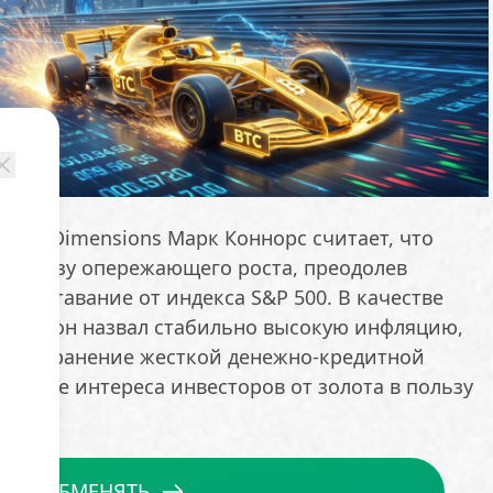
Risk Dimensions Марк Коннорс считает, что
и в фазу опережающего роста, преодолев
и отставание от индекса S&P 500. В качестве
рота он назвал стабильно высокую инфляцию,
ое сохранение жесткой денежно-кредитной
щение интереса инвесторов от золота в пользу
ОБМЕНЯТЬ