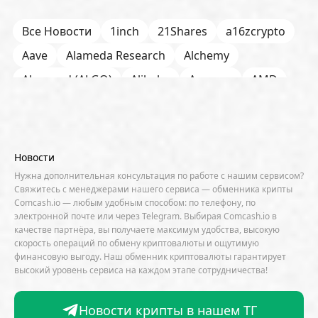
Все Новости
1inch
21Shares
a16zcrypto
Aave
Alameda Research
Alchemy
Algorand (ALGO)
Alibaba
Amazon
AMD
AML / KYC
Anchorage
Android
Anthropic
Apple
Arbitrum (ARB)
Arkham
AscendEX
Aster
AZTEC
B2B
Base
Bernstein
Новости
Binance
BIS
Bitcoin Core
Bitcoin Pizza Day
Нужна дополнительная консультация по работе с нашим сервисом?
Свяжитесь с менеджерами нашего сервиса — обменника крипты
Bitfarms
Bitfinex
Bitget
Bithumb
Comcash.io — любым удобным способом: по телефону, по
электронной почте или через Telegram. Выбирая Comcash.io в
BitMEX
BitOK
Bitwise
BlackRock
Block
качестве партнёра, вы получаете максимум удобства, высокую
скорость операций по обмену криптовалюты и ощутимую
Bloomberg
BNB Chain
BNP Paribas
финансовую выгоду. Наш обменник криптовалюты гарантирует
высокий уровень сервиса на каждом этапе сотрудничества!
Börse Stuttgart
BTCFi
Bullish
Bybit
Canaan
Cardano (ADA)
CBDC
CertiK
Новости крипты в нашем ТГ