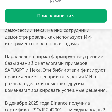
рукой
освоить за три минуты.
Присоединиться
Команды провели 13 внутренних встреч с
разбором кейсов применения Clawbot и 3
демо-сессии Hexa. На них сотрудники
демонстрировали, как используют ИИ-
инструменты в реальных задачах.
Параллельно биржа формирует внутренние
базы знаний с каталогами примеров
SAFUGPT и Hexa. Эти библиотеки фиксируют
практические сценарии внедрения ИИ в
разных отделах и помогают другим
командам тиражировать успешные решения.
В декабре 2025 года Binance получила
сертификат ISO/IEC 42001 — международный