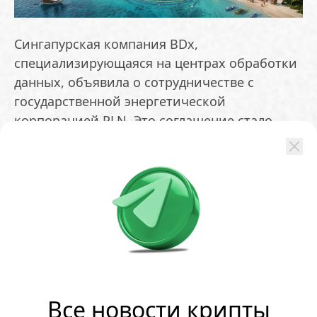
Сингапурская компания BDx,
специализирующаяся на центрах обработки
данных, объявила о сотрудничестве с
государственной энергетической
корпорацией PLN. Это соглашение стало
самым масштабным в истории оператора по
объёму энергообеспечения в регионе. В
рамках партнёрства запланировано
строительство нескольких кампусов для
искусственного интеллекта, суммарная
мощность которых достигнет примерно 1,2
ГВт. В настоящее время портфель BDx в
регионе насчитывает 18 дата-центров и 50
периферийных узлов.
Все новости крипты