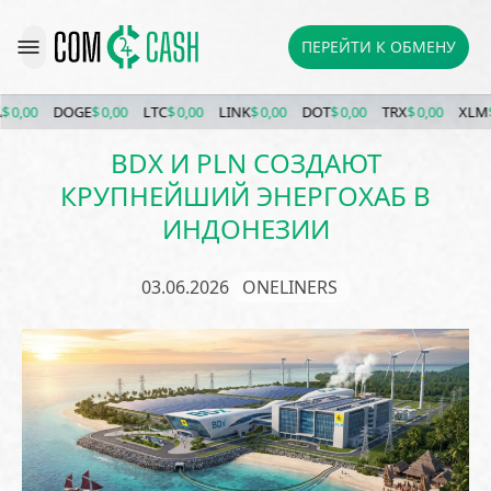
ПЕРЕЙТИ К ОБМЕНУ
0,00
DOGE
$ 0,00
LTC
$ 0,00
LINK
$ 0,00
DOT
$ 0,00
TRX
$ 0,00
XLM
$ 0
BDX И PLN СОЗДАЮТ
КРУПНЕЙШИЙ ЭНЕРГОХАБ В
ИНДОНЕЗИИ
03.06.2026
ONELINERS