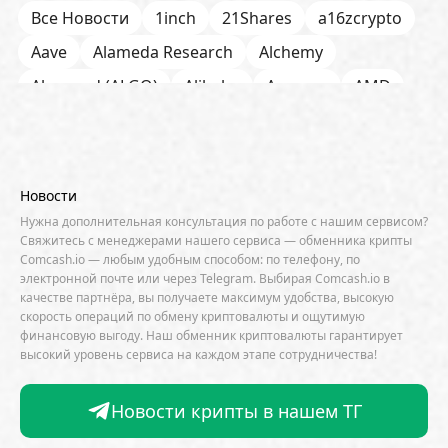
Все Новости
1inch
21Shares
a16zcrypto
Aave
Alameda Research
Alchemy
Algorand (ALGO)
Alibaba
Amazon
AMD
AML / KYC
Anchorage
Android
Anthropic
Apple
Arbitrum (ARB)
Arkham
AscendEX
Aster
AZTEC
B2B
Base
Bernstein
Новости
Binance
BIS
Bitcoin Core
Bitcoin Pizza Day
Нужна дополнительная консультация по работе с нашим сервисом?
Свяжитесь с менеджерами нашего сервиса — обменника крипты
Bitfarms
Bitfinex
Bitget
Bithumb
Comcash.io — любым удобным способом: по телефону, по
электронной почте или через Telegram. Выбирая Comcash.io в
BitMEX
BitOK
Bitwise
BlackRock
Block
качестве партнёра, вы получаете максимум удобства, высокую
скорость операций по обмену криптовалюты и ощутимую
Bloomberg
BNB Chain
BNP Paribas
финансовую выгоду. Наш обменник криптовалюты гарантирует
высокий уровень сервиса на каждом этапе сотрудничества!
Börse Stuttgart
BTCFi
Bullish
Bybit
Canaan
Cardano (ADA)
CBDC
CertiK
Новости крипты в нашем ТГ
CFTC
Chainalysis
Chainlink (LINK)