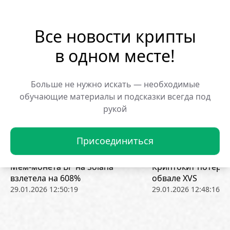
отказоустойчивых архитектур. Конечная
задача — объединение нескольких
Все новости крипты
квантовых процессоров в модульные
в одном месте!
комплексы, способные решать задачи
практического масштаба
Больше не нужно искать — необходимые
обучающие материалы и подсказки всегда под
ОБМЕНЯТЬ
рукой
Присоединиться
Популярные новости:
Мем-монета BP на Solana
Криптокит потерял
взлетела на 608%
обвале XVS
29.01.2026 12:50:19
29.01.2026 12:48:16