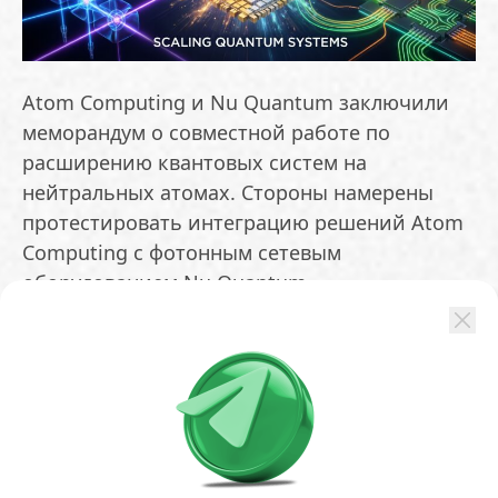
Atom Computing и Nu Quantum заключили
меморандум о совместной работе по
расширению квантовых систем на
нейтральных атомах. Стороны намерены
протестировать интеграцию решений Atom
Computing с фотонным сетевым
оборудованием Nu Quantum,
поддерживающим динамическую
перенастройку
Сотрудничество будет направлено на
встроенные фотонные коммутаторы, методы
запутывания кубитов с фотонами и
разработку моделей распределённых