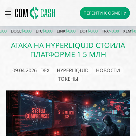
ПЕРЕЙТИ К ОБМЕНУ
DOGE
$ 0,00
LTC
$ 0,00
LINK
$ 0,00
DOT
$ 0,00
TRX
$ 0,00
XLM
$ 0,00
АТАКА НА HYPERLIQUID СТОИЛА
ПЛАТФОРМЕ 1 5 МЛН
09.04.2026
DEX
HYPERLIQUID
НОВОСТИ
ТОКЕНЫ