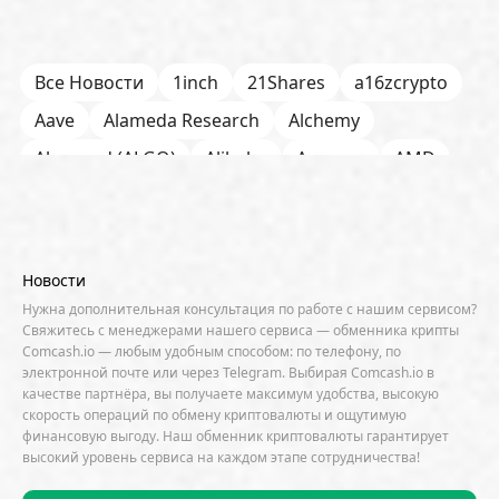
Все Новости
1inch
21Shares
a16zcrypto
Aave
Alameda Research
Alchemy
Algorand (ALGO)
Alibaba
Amazon
AMD
AML / KYC
Anchorage
Android
Anthropic
Apple
Arbitrum (ARB)
Arkham
AscendEX
Aster
AZTEC
B2B
Base
Bernstein
Новости
Binance
BIS
Bitcoin Core
Bitcoin Pizza Day
Нужна дополнительная консультация по работе с нашим сервисом?
Свяжитесь с менеджерами нашего сервиса — обменника крипты
Bitfarms
Bitfinex
Bitget
Bithumb
Comcash.io — любым удобным способом: по телефону, по
электронной почте или через Telegram. Выбирая Comcash.io в
BitMEX
BitOK
Bitwise
BlackRock
Block
качестве партнёра, вы получаете максимум удобства, высокую
скорость операций по обмену криптовалюты и ощутимую
Bloomberg
BNB Chain
BNP Paribas
финансовую выгоду. Наш обменник криптовалюты гарантирует
высокий уровень сервиса на каждом этапе сотрудничества!
Börse Stuttgart
BTCFi
Bullish
Bybit