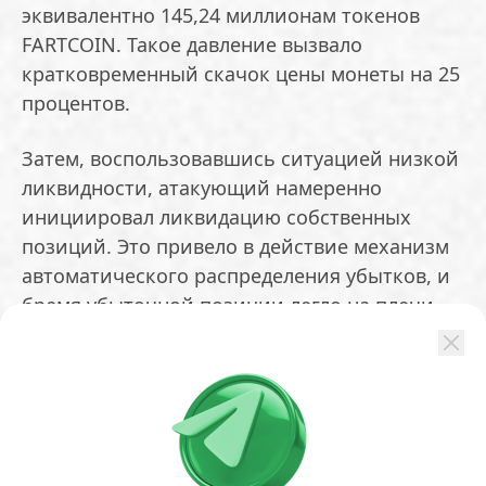
эквивалентно 145,24 миллионам токенов
FARTCOIN. Такое давление вызвало
кратковременный скачок цены монеты на 25
процентов.
Затем, воспользовавшись ситуацией низкой
ликвидности, атакующий намеренно
инициировал ликвидацию собственных
позиций. Это привело в действие механизм
автоматического распределения убытков, и
бремя убыточной позиции легло на плечи
пула ликвидности HLP.
На графиках видно, что после инцидента
курс FARTCOIN стремительно обрушился. В
настоящий момент токен торгуется на
отметке около 0,19 доллара, потеряв за сутки