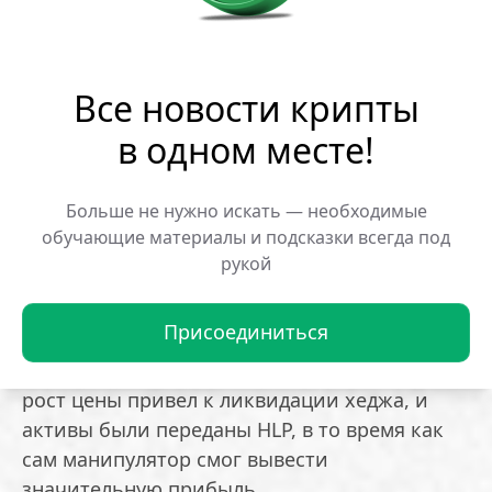
примерно 7 процентов своей стоимости.
Это далеко не первая подобная атака на
Все новости крипты
Hyperliquid. Еще в марте 2025 года пул
ликвидности потерял около 4 миллионов
в одном месте!
долларов из-за манипуляций с Ethereum.
Крупный игрок открыл высоколевериджную
Больше не нужно искать — необходимые
позицию, что вызвало каскад ликвидаций.
обучающие материалы и подсказки всегда под
рукой
Почти одновременно произошел схожий
инцидент с токеном JELLYJELLY. Инвестор
Присоединиться
открыл крупные длинные позиции,
одновременно хеджируя их шортом. Резкий
рост цены привел к ликвидации хеджа, и
активы были переданы HLP, в то время как
сам манипулятор смог вывести
значительную прибыль.