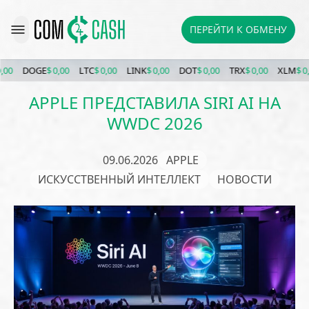
ПЕРЕЙТИ К ОБМЕНУ
DOGE
$ 0,00
LTC
$ 0,00
LINK
$ 0,00
DOT
$ 0,00
TRX
$ 0,00
XLM
$ 0,00
APPLE ПРЕДСТАВИЛА SIRI AI НА
WWDC 2026
09.06.2026
APPLE
ИСКУССТВЕННЫЙ ИНТЕЛЛЕКТ
НОВОСТИ