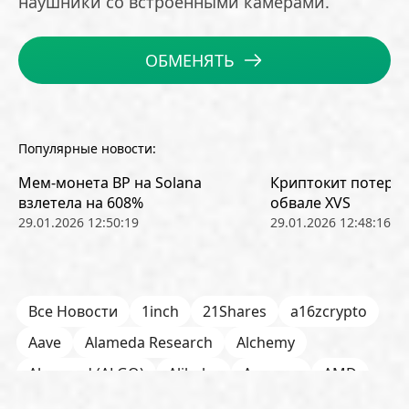
наушники со встроенными камерами.
ОБМЕНЯТЬ
Популярные новости:
Мем-монета BP на Solana
Криптокит потерял
взлетела на 608%
обвале XVS
29.01.2026 12:50:19
29.01.2026 12:48:16
Все Новости
1inch
21Shares
a16zcrypto
Aave
Alameda Research
Alchemy
Algorand (ALGO)
Alibaba
Amazon
AMD
AML / KYC
Anchorage
Android
Anthropic