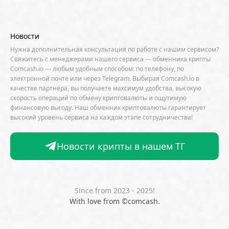
Apple
Arbitrum (ARB)
Arkham
AscendEX
Aster
AZTEC
B2B
Base
Bernstein
Новости
Binance
BIS
Bitcoin Core
Bitcoin Pizza Day
Нужна дополнительная консультация по работе с нашим сервисом?
Свяжитесь с менеджерами нашего сервиса — обменника крипты
Bitfarms
Bitfinex
Bitget
Bithumb
Comcash.io — любым удобным способом: по телефону, по
электронной почте или через Telegram. Выбирая Comcash.io в
BitMEX
BitOK
Bitwise
BlackRock
Block
качестве партнёра, вы получаете максимум удобства, высокую
скорость операций по обмену криптовалюты и ощутимую
Bloomberg
BNB Chain
BNP Paribas
финансовую выгоду. Наш обменник криптовалюты гарантирует
высокий уровень сервиса на каждом этапе сотрудничества!
Börse Stuttgart
BTCFi
Bullish
Bybit
Canaan
Cardano (ADA)
CBDC
CertiK
Новости крипты в нашем ТГ
CFTC
Chainalysis
Chainlink (LINK)
Charles Schwab
Circle
Citi
CleanSpark
CME Group
Coinbase
CoinDesk
CoinEx
Since from 2023 - 2025!
With love from ©comcash.
CoinGecko
CoinShares
ConsenSys
Core Scientific
Crypto.com
CryptoQuant