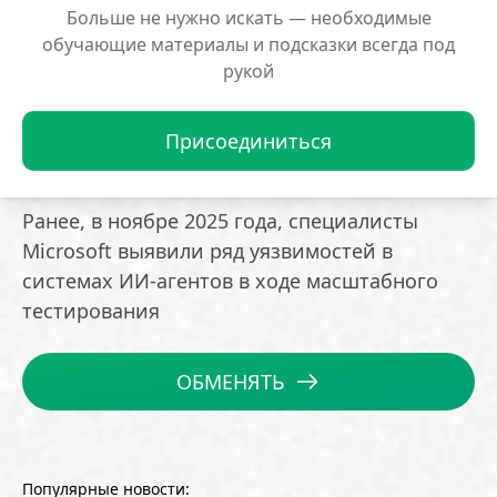
В обновленной версии Xcode 26.3
Больше не нужно искать — необходимые
реализована интеграция с Model Context
обучающие материалы и подсказки всегда под
рукой
Protocol — открытым стандартом, который
предоставляет программистам свободу
выбора любого совместимого агента или
Присоединиться
инструмента
Ранее, в ноябре 2025 года, специалисты
Microsoft выявили ряд уязвимостей в
системах ИИ-агентов в ходе масштабного
тестирования
ОБМЕНЯТЬ
Популярные новости: