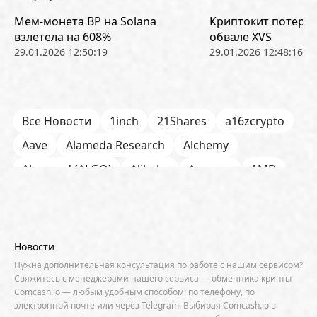
Мем-монета BP на Solana
Криптокит потерял
взлетела на 608%
обвале XVS
29.01.2026 12:50:19
29.01.2026 12:48:16
Все Новости
1inch
21Shares
a16zcrypto
Aave
Alameda Research
Alchemy
Algorand (ALGO)
Alibaba
Amazon
AMD
AML / KYC
Anchorage
Android
Anthropic
Apple
Arbitrum (ARB)
Arkham
AscendEX
Aster
AZTEC
B2B
Base
Bernstein
Новости
Binance
BIS
Bitcoin Core
Bitcoin Pizza Day
Нужна дополнительная консультация по работе с нашим сервисом?
Свяжитесь с менеджерами нашего сервиса — обменника крипты
Bitfarms
Bitfinex
Bitget
Bithumb
Comcash.io — любым удобным способом: по телефону, по
электронной почте или через Telegram. Выбирая Comcash.io в
BitMEX
BitOK
Bitwise
BlackRock
Block