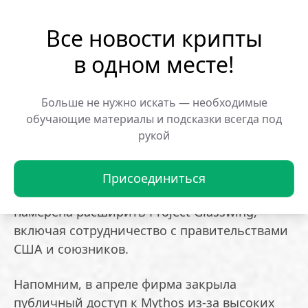
построить атаку для подделки сертификатов.
Все новости крипты
Mozilla сообщила об исправлении 271 бага в
в одном месте!
Firefox 150 после тестирования Mythos.
Cloudflare выявила около 2000 брешей,
включая 400 со статусами «высокий» и
Больше не нужно искать — необходимые
обучающие материалы и подсказки всегда под
«критический».
рукой
Anthropic заявила, что не планирует
публичный релиз модели до появления
Присоединиться
более надёжных защитных механизмов, и
намерена расширить Project Glasswing,
включая сотрудничество с правительствами
США и союзников.
Напомним, в апреле фирма закрыла
публичный доступ к Mythos из-за высоких