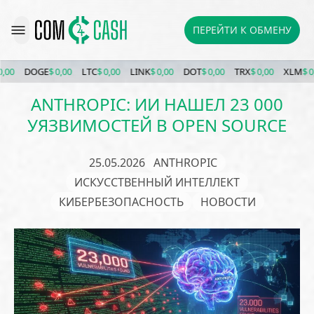
ПЕРЕЙТИ К ОБМЕНУ
DOGE
$ 0,00
LTC
$ 0,00
LINK
$ 0,00
DOT
$ 0,00
TRX
$ 0,00
XLM
$ 0,00
ANTHROPIC: ИИ НАШЕЛ 23 000
УЯЗВИМОСТЕЙ В OPEN SOURCE
25.05.2026
ANTHROPIC
ИСКУССТВЕННЫЙ ИНТЕЛЛЕКТ
КИБЕРБЕЗОПАСНОСТЬ
НОВОСТИ