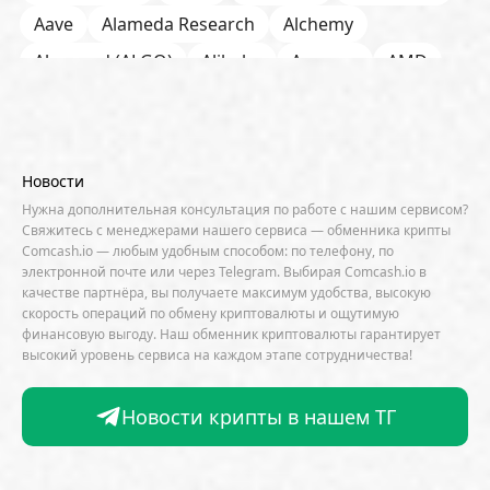
Aave
Alameda Research
Alchemy
Algorand (ALGO)
Alibaba
Amazon
AMD
AML / KYC
Anchorage
Android
Anthropic
Apple
Arbitrum (ARB)
Arkham
AscendEX
Aster
AZTEC
B2B
Base
Bernstein
Новости
Binance
BIS
Bitcoin Core
Bitcoin Pizza Day
Нужна дополнительная консультация по работе с нашим сервисом?
Свяжитесь с менеджерами нашего сервиса — обменника крипты
Bitfarms
Bitfinex
Bitget
Bithumb
Comcash.io — любым удобным способом: по телефону, по
электронной почте или через Telegram. Выбирая Comcash.io в
BitMEX
BitOK
Bitwise
BlackRock
Block
качестве партнёра, вы получаете максимум удобства, высокую
скорость операций по обмену криптовалюты и ощутимую
Bloomberg
BNB Chain
BNP Paribas
финансовую выгоду. Наш обменник криптовалюты гарантирует
высокий уровень сервиса на каждом этапе сотрудничества!
Börse Stuttgart
BTCFi
Bullish
Bybit
Canaan
Cardano (ADA)
CBDC
CertiK
Новости крипты в нашем ТГ
CFTC
Chainalysis
Chainlink (LINK)
Charles Schwab
Circle
Citi
CleanSpark