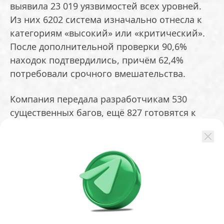
выявила 23 019 уязвимостей всех уровней.
Из них 6202 система изначально отнесла к
категориям «высокий» или «критический».
После дополнительной проверки 90,6%
находок подтвердились, причём 62,4%
потребовали срочного вмешательства.
Компания передала разработчикам 530
существенных багов, ещё 827 готовятся к
публикации. Исправления внесены в 75
случаев, по 65 выпущены рекомендации. В
среднем устранение одной серьёзной бреши
занимает около двух недель.
Среди публичных примеров — уязвимость в
библиотеке wolfSSL (CVE-2026-5194). По
заявлению компании, модель смогла