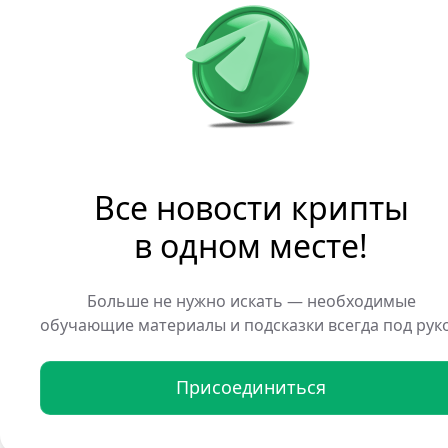
финансовые инструменты,
налоги и правила защиты
что у Комиссии по срочн
ресурсов для контроля за
В письме подчеркивается,
ставки на спорт не относ
представлены через рынк
Все новости крипты
в одном месте!
Это требование прозвуча
Act, который ранее был 
Больше не нужно искать — необходимые
Крупнейшими участниками
обучающие материалы и подсказки всегда под рук
и Polymarket. В мае объем 
Polymarket — 7 млрд долл
Присоединиться
Ранее Министерство связ