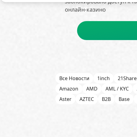
заблокировало доступ к п
онлайн-казино
Все Новости
1inch
21Share
Amazon
AMD
AML / KYC
Aster
AZTEC
B2B
Base
Bitget
Bithumb
BitMEX
B
Börse Stuttgart
BTCFi
Bullis
Chainlink (LINK)
Charles Schw