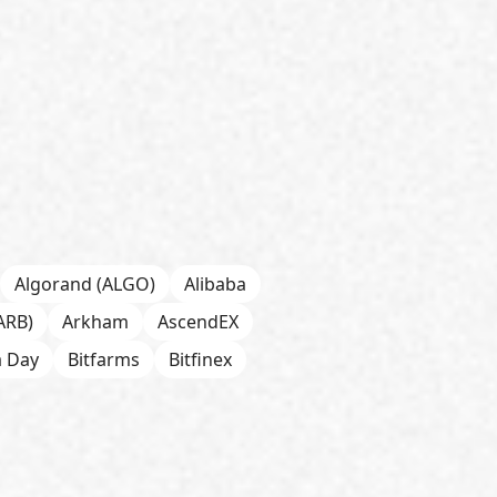
Algorand (ALGO)
Alibaba
ARB)
Arkham
AscendEX
a Day
Bitfarms
Bitfinex
 Chain
BNP Paribas
CFTC
Chainalysis
e
CoinDesk
CoinEx