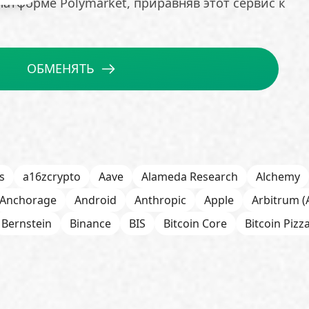
латформе Polymarket, приравняв этот сервис к
ОБМЕНЯТЬ
s
a16zcrypto
Aave
Alameda Research
Alchemy
Anchorage
Android
Anthropic
Apple
Arbitrum (
Bernstein
Binance
BIS
Bitcoin Core
Bitcoin Pizz
itOK
Bitwise
BlackRock
Block
Bloomberg
BNB
h
Bybit
Canaan
Cardano (ADA)
CBDC
CertiK
ab
Circle
Citi
CleanSpark
CME Group
Coinbas