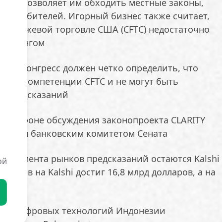
 что позволяет им обходить местные законы,
 потребителей. Игорный бизнес также считает,
ой биржевой торговле США (CFTC) недостаточно
 беттингом
 что Конгресс должен четко определить, что
ятся к компетенции CFTC и не могут быть
и предсказаний
ло на фоне обсуждения законопроекта CLARITY
одобрен банковским комитетом Сената
 сегмента рынков предсказаний остаются Kalshi
ой
торгов на Kalshi достиг 16,8 млрд долларов, а на
аров
и и цифровых технологий Индонезии