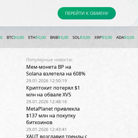
ПЕРЕЙТИ К ОБМЕНУ
0
ETH
$ 0,00
BNB
$ 0,00
SOL
$ 0,00
XRP
$ 0,00
ADA
$ 0,00
DOGE
$ 0,00
Популярные новости:
Мем-монета BP на
Solana взлетела на 608%
29.01.2026 12:50:19
Криптокит потерял $1
млн на обвале XVS
29.01.2026 12:48:16
MetaPlanet привлекла
$137 млн на покупку
биткоинов
29.01.2026 12:43:41
XAUT возглавил тренды с