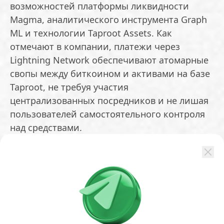
возможностей платформы ликвидности
Magma, аналитического инструмента Graph
ML и технологии Taproot Assets. Как
отмечают в компании, платежи через
Lightning Network обеспечивают атомарные
свопы между биткоином и активами на базе
Taproot, не требуя участия
централизованных посредников и не лишая
пользователей самостоятельного контроля
над средствами.
Соучредитель и глава Amboss Джесси
Шрейдер заявил, что RailsX отражает
миссию Lightning Network по превращению
биткоина в основную расчетную единицу
интернета. Платформа также может
способствовать использованию