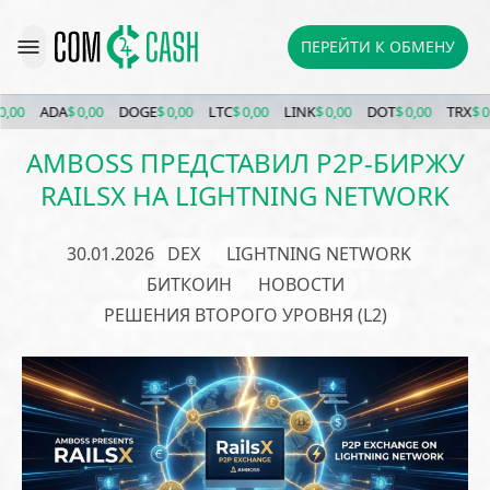
ПЕРЕЙТИ К ОБМЕНУ
ADA
$ 0,00
DOGE
$ 0,00
LTC
$ 0,00
LINK
$ 0,00
DOT
$ 0,00
TRX
$ 0,00
AMBOSS ПРЕДСТАВИЛ P2P-БИРЖУ
RAILSX НА LIGHTNING NETWORK
30.01.2026
DEX
LIGHTNING NETWORK
БИТКОИН
НОВОСТИ
РЕШЕНИЯ ВТОРОГО УРОВНЯ (L2)