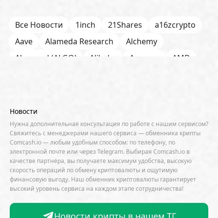
Все Новости
1inch
21Shares
a16zcrypto
Aave
Alameda Research
Alchemy
Algorand (ALGO)
Alibaba
Amazon
AMD
AML / KYC
Anchorage
Android
Anthropic
Apple
Arbitrum (ARB)
Arkham
AscendEX
Aster
AZTEC
B2B
Base
Bernstein
Новости
Binance
BIS
Bitcoin Core
Bitcoin Pizza Day
Нужна дополнительная консультация по работе с нашим сервисом?
Свяжитесь с менеджерами нашего сервиса — обменника крипты
Bitfarms
Bitfinex
Bitget
Bithumb
Comcash.io — любым удобным способом: по телефону, по
электронной почте или через Telegram. Выбирая Comcash.io в
BitMEX
BitOK
Bitwise
BlackRock
Block
качестве партнёра, вы получаете максимум удобства, высокую
скорость операций по обмену криптовалюты и ощутимую
Bloomberg
BNB Chain
BNP Paribas
финансовую выгоду. Наш обменник криптовалюты гарантирует
высокий уровень сервиса на каждом этапе сотрудничества!
Börse Stuttgart
BTCFi
Bullish
Bybit
Canaan
Cardano (ADA)
CBDC
CertiK
Новости крипты в нашем ТГ