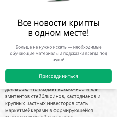
стейблкоинов для повседневных платежей
через этот протокол.
Все новости крипты
По словам Шрейдера, технологическое
в одном месте!
преимущество Lightning Network через RailsX
открывает трейдерам доступ к глобальному
валютному рынку с ежедневным оборотом в
Больше не нужно искать — необходимые
обучающие материалы и подсказки всегда под
9,5 триллионов долларов, используя биткоин
рукой
в качестве базового актива. Он подчеркнул,
что система не ограничена
микротранзакциями и упрощает добавление
Присоединиться
ликвидности для операций на миллиарды
долларов, что создает возможности для
эмитентов стейблкоинов, кастодианов и
крупных частных инвесторов стать
маркетмейкерами в формирующейся