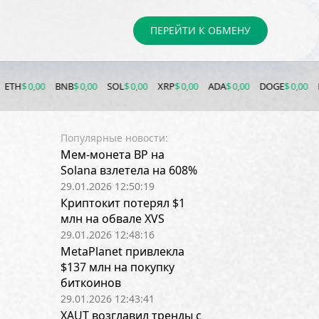
ПЕРЕЙТИ К ОБМЕНУ
,00
BNB
$ 0,00
SOL
$ 0,00
XRP
$ 0,00
ADA
$ 0,00
DOGE
$ 0,00
LTC
$ 0,0
Популярные новости:
Мем-монета BP на
Solana взлетела на 608%
29.01.2026 12:50:19
Криптокит потерял $1
млн на обвале XVS
29.01.2026 12:48:16
MetaPlanet привлекла
$137 млн на покупку
биткоинов
29.01.2026 12:43:41
XAUT возглавил тренды с