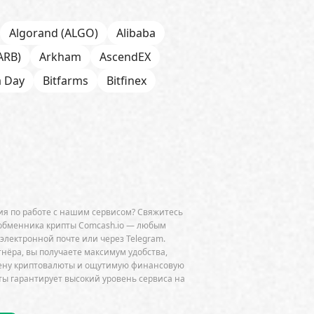
Algorand (ALGO)
Alibaba
ARB)
Arkham
AscendEX
a Day
Bitfarms
Bitfinex
 Chain
BNP Paribas
CFTC
Chainalysis
e
CoinDesk
CoinEx
Cumberland
Curve (CRV)
OGE)
Dune Analytics
Elliptic
я по работе с нашим сервисом? Свяжитесь
Exodus
Facebook
FATF
обменника крипты Comcash.io — любым
 электронной почте или через Telegram.
ini
GitHub
Glassnode
тнёра, вы получаете максимум удобства,
мену криптовалюты и ощутимую финансовую
HSBC
HTX
Huawei
Hut 8
ы гарантирует высокий уровень сервиса на
JPMorgan
Jump Trading
K33