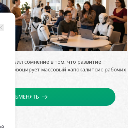
 выразил сомнение в том, что развитие
та спровоцирует массовый «апокалипсис рабочих
табе
ОБМЕНЯТЬ
ой