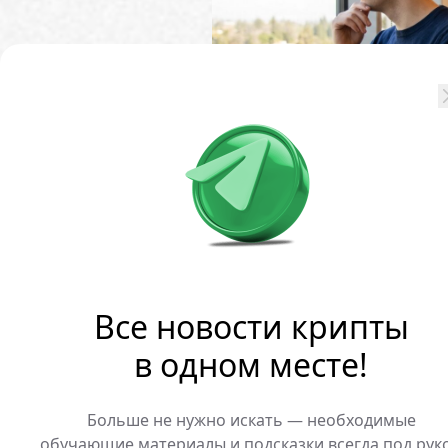
Глава OpenAI Сэм Альтман
искусственного интеллек
мест» в глобальном масш
Все новости крипты
в одном месте!
Больше не нужно искать — необходимые
обучающие материалы и подсказки всегда под рук