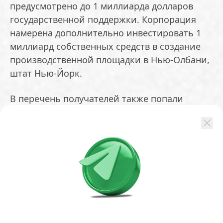
предусмотрено до 1 миллиарда долларов
государственной поддержки. Корпорация
намерена дополнительно инвестировать 1
миллиард собственных средств в создание
производственной площадки в Нью-Олбани,
штат Нью-Йорк.
В перечень получателей также попали
GlobalFoundries, PsiQuantum, Quantinuum,
Infleqtion, Atom Computing, D-Wave Quantum,
Rigetti и Diraq. В NIST уточнили, что
субсидии распределят между двумя
компаниями, занимающимися квантовым
производством, и семью разработчиками
квантовых вычислений.
GlobalFoundries рассчитывает на 375