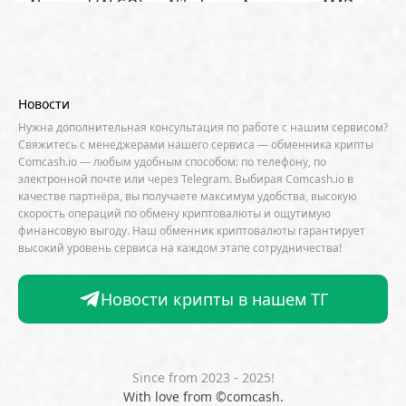
Algorand (ALGO)
Alibaba
Amazon
AMD
AML / KYC
Anchorage
Android
Anthropic
Apple
Arbitrum (ARB)
Arkham
AscendEX
Aster
AZTEC
B2B
Base
Bernstein
Новости
Binance
BIS
Bitcoin Core
Bitcoin Pizza Day
Нужна дополнительная консультация по работе с нашим сервисом?
Свяжитесь с менеджерами нашего сервиса — обменника крипты
Bitfarms
Bitfinex
Bitget
Bithumb
Comcash.io — любым удобным способом: по телефону, по
электронной почте или через Telegram. Выбирая Comcash.io в
BitMEX
BitOK
Bitwise
BlackRock
Block
качестве партнёра, вы получаете максимум удобства, высокую
скорость операций по обмену криптовалюты и ощутимую
Bloomberg
BNB Chain
BNP Paribas
финансовую выгоду. Наш обменник криптовалюты гарантирует
высокий уровень сервиса на каждом этапе сотрудничества!
Börse Stuttgart
BTCFi
Bullish
Bybit
Canaan
Cardano (ADA)
CBDC
CertiK
Новости крипты в нашем ТГ
CFTC
Chainalysis
Chainlink (LINK)
Charles Schwab
Circle
Citi
CleanSpark
CME Group
Coinbase
CoinDesk
CoinEx
Since from 2023 - 2025!
With love from ©comcash.
CoinGecko
CoinShares
ConsenSys