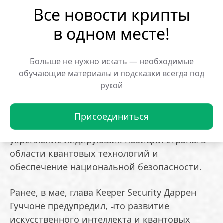
миллионов долларов для строительства
Все новости крипты
завода по выпуску квантовых компонентов, а
в одном месте!
D-Wave, Rigetti и Infleqtion — примерно на
100 миллионов долларов каждая.
Больше не нужно искать — необходимые
обучающие материалы и подсказки всегда под
Google, Microsoft и IonQ не вошли в новый
рукой
этап финансирования.
Американские власти подчеркнули, что
Присоединиться
данная инициатива направлена на
укрепление лидирующих позиций страны в
области квантовых технологий и
обеспечение национальной безопасности.
Ранее, в мае, глава Keeper Security Даррен
Гуччоне предупредил, что развитие
искусственного интеллекта и квантовых