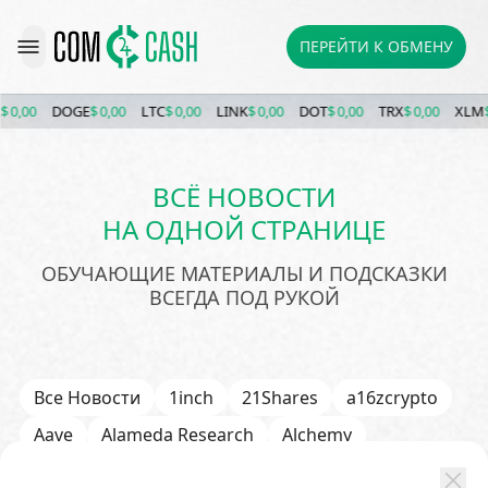
ПЕРЕЙТИ К ОБМЕНУ
0,00
DOGE
$ 0,00
LTC
$ 0,00
LINK
$ 0,00
DOT
$ 0,00
TRX
$ 0,00
XLM
$ 
ВСЁ НОВОСТИ
НА ОДНОЙ СТРАНИЦЕ
ОБУЧАЮЩИЕ МАТЕРИАЛЫ И ПОДСКАЗКИ
ВСЕГДА ПОД РУКОЙ
Все Новости
1inch
21Shares
a16zcrypto
Aave
Alameda Research
Alchemy
Algorand (ALGO)
Alibaba
Amazon
AMD