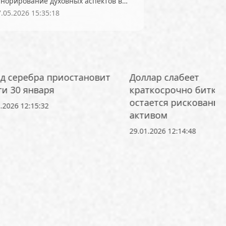
гнорирование духовных аспектов в
тических вопросах
.05.2026 15:35:18
NEAR
Netflix
NFT
Nokia
 (OP)
Ordinals
P2P
Polygon (MATIC)
Polymarket
obinhood
Runes
RWA
д серебра приостановит
Доллар слабеет
SOL)
Solana-резерв
ги 30 января
краткосрочно битко
Sui (SUI)
SWIFT
Taiko
остается рискованн
.2026 12:15:32
активом
work
THORChain
TikTok
29.01.2026 12:14:48
USD Coin (USDC)
VanEck
ld Liberty Financial (WLFI)
алия
авторские права
а
Аппаратные кошельки
Беларусь
белые хакеры
кировки и запреты
блокчейн