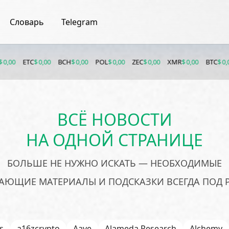
Словарь
Telegram
C
$ 0,00
BCH
$ 0,00
POL
$ 0,00
ZEC
$ 0,00
XMR
$ 0,00
BTC
$ 0,00
ETH
$ 
ВСЁ НОВОСТИ
НА ОДНОЙ СТРАНИЦЕ
БОЛЬШЕ НЕ НУЖНО ИСКАТЬ — НЕОБХОДИМЫЕ
АЮЩИЕ МАТЕРИАЛЫ И ПОДСКАЗКИ ВСЕГДА ПОД 
s
a16zcrypto
Aave
Alameda Research
Alchemy