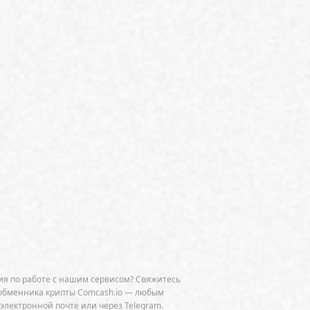
будущее
Бутан
естиции
видео
Википедия
тивный ИИ
Генпрокуратура
ия
ДАО
день рождения
ДНК
Дональд Трамп
Дубай
Израиль
ИИ
ИИ-агенты
т
интероперабельность
венный Интеллект
Испания
нтовые вычисления
ай
комиссии
комплаенс
ы
Космос
Кошельки
тография
Криптодеривативы
я по работе с нашим сервисом? Свяжитесь
обменника крипты Comcash.io — любым
риум: Биткоин
 электронной почте или через Telegram.