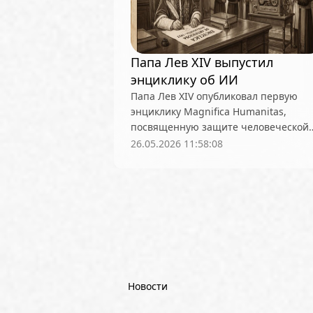
блокчейн-платформы
ботнет
вайб-кодинг
вакансии
Вел
Папа Лев XIV выпустил
Вилли Ву
Виталик Бутерин
энциклику об ИИ
Германия
Голливуд
Гонкон
Папа Лев XIV опубликовал первую
Децентрализация
Джейми Д
энциклику Magnifica Humanitas,
посвященную защите человеческой
Дэвид Сакс
евро
Европа
личности в эпоху искусственного
26.05.2026 11:58:08
Илон Маск
инвестиции
Ин
интеллекта
интерфейс мозг — компьютер (B
Исследования
Итоги недели
квантовые компьютеры
кван
компьютеры
контроль
ко
Кредитование
крипта
кри
Новости
Криптоматы
Криптоплатежи