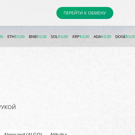
ПЕРЕЙТИ К ОБМЕНУ
0,00
BNB
$ 0,00
SOL
$ 0,00
XRP
$ 0,00
ADA
$ 0,00
DOGE
$ 0,00
LTC
$ 0,
РУКОЙ
Algorand (ALGO)
Alibaba