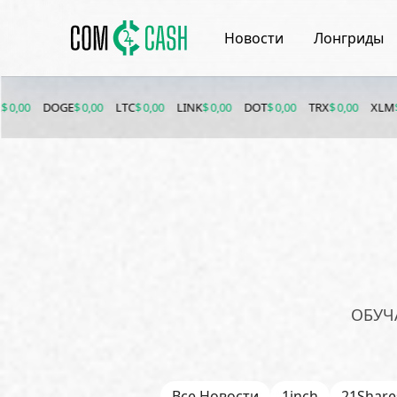
Новости
Лонгриды
OGE
$ 0,00
LTC
$ 0,00
LINK
$ 0,00
DOT
$ 0,00
TRX
$ 0,00
XLM
$ 0,00
ET
ОБУЧ
Все Новости
1inch
21Share