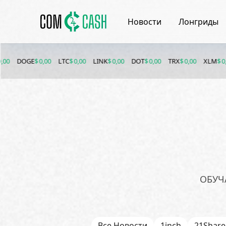
Новости
Лонгриды
OGE
$ 0,00
LTC
$ 0,00
LINK
$ 0,00
DOT
$ 0,00
TRX
$ 0,00
XLM
$ 0,00
E
ОБУЧ
Все Новости
1inch
21Share