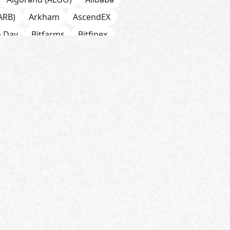
ARB)
Arkham
AscendEX
a Day
Bitfarms
Bitfinex
 Chain
BNP Paribas
CFTC
Chainalysis
e
CoinDesk
CoinEx
Cumberland
Curve (CRV)
OGE)
Dune Analytics
Elliptic
Exodus
Facebook
FATF
ini
GitHub
Glassnode
HSBC
HTX
Huawei
Hut 8
JPMorgan
Jump Trading
K33
do
Lightning Network
k
MEV
MiCA
Microsoft