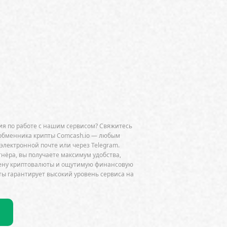
NEAR
Netflix
NFT
Nokia
 (OP)
Ordinals
P2P
Polygon (MATIC)
Polymarket
obinhood
Runes
RWA
SOL)
Solana-резерв
Sui (SUI)
SWIFT
Taiko
work
THORChain
TikTok
я по работе с нашим сервисом? Свяжитесь
USD Coin (USDC)
VanEck
обменника крипты Comcash.io — любым
 электронной почте или через Telegram.
ld Liberty Financial (WLFI)
тнёра, вы получаете максимум удобства,
мену криптовалюты и ощутимую финансовую
алия
авторские права
ы гарантирует высокий уровень сервиса на
а
Аппаратные кошельки
Беларусь
белые хакеры
кировки и запреты
блокчейн