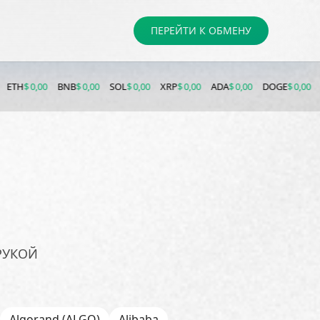
ПЕРЕЙТИ К ОБМЕНУ
 0,00
BNB
$ 0,00
SOL
$ 0,00
XRP
$ 0,00
ADA
$ 0,00
DOGE
$ 0,00
LTC
$ 0
РУКОЙ
Algorand (ALGO)
Alibaba