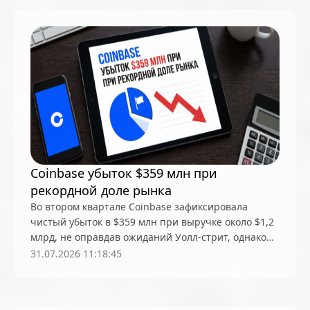
Core Scientific
Crypto.com
CryptoQuant
Cumberland
Curve (CRV)
Dash
DeepMind
DeepSeek
DeFi
dePIN
Deutsche Bank
DEX
Dogecoin (DOGE)
Dune Analytics
Elliptic
Emurgo
Ernst & Young
ETF
Ethena
Ethereum (ETH)
Ethereum Name Service
Exodus
Facebook
Coinbase убыток $359 млн при
FATF
FDIC
Fidelity Investments
Firefox
рекордной доле рынка
ForkLog Consulting
FTX
Galaxy Digital
Во втором квартале Coinbase зафиксировала
Gemini
GitHub
Glassnode
Goldman Sachs
чистый убыток в $359 млн при выручке около $1,2
млрд, не оправдав ожиданий Уолл-стрит, однако
Google
Google Gemini
Google Trends
доля биржи в мировом объеме торгов
31.07.2026 11:18:45
Grayscale Investments
HSBC
HTX
Huawei
криптовалютами достигла рекордных 10,3%
Hut 8
Hyperliquid
IBM
ICO
ING