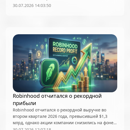
Кибербезопасность
Киберпреступления
для ускорения интеграции банков и институтов в
30.07.2026 14:03:50
экосистему эфира
Китай
комиссии
комплаенс
компьютеры
контроль
конференция
конфискация
конфискованные биткоины
Космос
Кошельки
Кредитование
крипта
криптоактивы
криптоанархизм
Криптовалюты
Криптография
Криптодеривативы
Криптоматы
Криптоплатежи
Крипториум
Крипториум: Анонимность
Robinhood отчитался о рекордной
Крипториум: Биткоин
прибыли
Robinhood отчитался о рекордной выручке во
Крипториум: Технические основы
втором квартале 2026 года, превысившей $1,3
Крипториум: Трейдинг и инвестиции
млрд, однако акции компании снизились на фоне
падения доходов от криптовалютных операций
30.07.2026 12:07:18