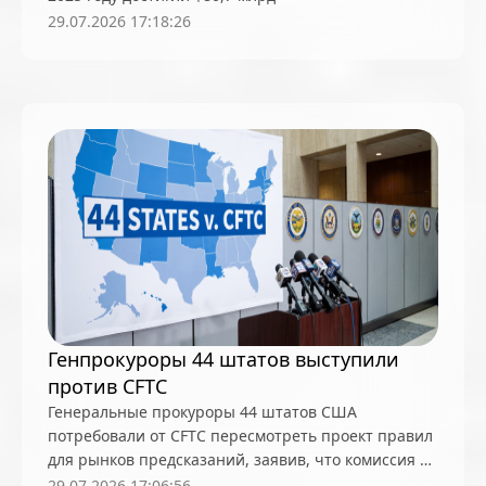
29.07.2026 17:18:26
Генпрокуроры 44 штатов выступили
против CFTC
Генеральные прокуроры 44 штатов США
потребовали от CFTC пересмотреть проект правил
для рынков предсказаний, заявив, что комиссия не
может вытеснять местное законодательство об
29.07.2026 17:06:56