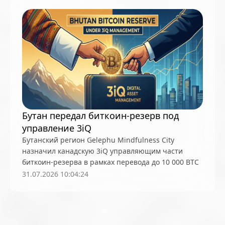
Injective
Interactive Brokers
IPO
Iris Energy
JPMorgan
Jump Trading
K33
Kaiko
Kalshi
KPMG
Kraken
KuCoin
LayerZero
Lazarus
Ledger
LG
Lido
Lightning Network
Litecoin (LTC)
Mantle
Marathon (MARA)
Matrixport
Messari
meta
MetaMask
MEV
MiCA
Microsoft
Бутан передал биткоин-резерв под
MicroStrategy (Strategy)
Monad
MoonPay
управление 3iQ
Morgan Stanley
Nansen
Nasdaq
NEAR
Бутанский регион Gelephu Mindfulness City
назначил канадскую 3iQ управляющим части
Netflix
NFT
Nokia
NVIDIA
NYDIG
биткоин-резерва в рамках перевода до 10 000 BTC
OKX
OneLiners
Open Source
OpenAI
31.07.2026 10:04:24
OpenClaw
Optimism (OP)
Ordinals
P2P
palantir
Pantera Capital
Paradigm
Paxos