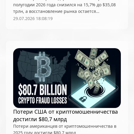
полугодии 2026 года снизился на 15,7% до $35,08
трлн, а восстановление рынка остается
несинхронным, говорится в отчете CoinGlass
29.07.2026 18:08:19
Потери США от криптомошенничества
достигли $80,7 млрд
Потери американцев от криптомошенничества в
2025 году достигли $80,7 млрд