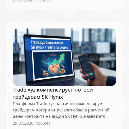
азартных играх, классифицируя спортивные
ставки как деривативы
Trade.xyz компенсирует потери
трейдерам SK Hynix
Платформа Trade.xyz частично компенсирует
трейдерам потери от резкого обвала расчетной
цены контракта на акции SK Hynix, назвав это
разовой мерой
29.07.2026 16:06:41