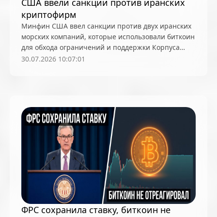
США ввели санкции против иранских
криптофирм
Минфин США ввел санкции против двух иранских
морских компаний, которые использовали биткоин
для обхода ограничений и поддержки Корпуса
стражей исламской революции
30.07.2026 10:07:01
ФРС сохранила ставку, биткоин не