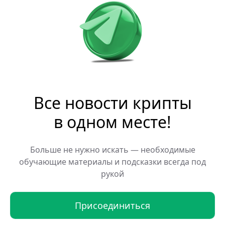
Robinhood отчитался о рекордной
прибыли
Robinhood отчитался о рекордной выручке во
втором квартале 2026 года, превысившей $1,3
Все новости крипты
млрд, однако акции компании снизились на фоне
падения доходов от криптовалютных операций
30.07.2026 12:07:18
в одном месте!
Больше не нужно искать — необходимые
обучающие материалы и подсказки всегда под
рукой
Присоединиться