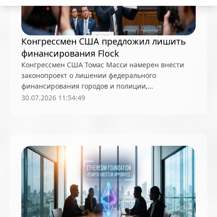
Конгрессмен США предложил лишить
финансирования Flock
Конгрессмен США Томас Масси намерен внести
законопроект о лишении федерального
финансирования городов и полиции,
использующих камеры видеонаблюдения Flock
30.07.2026 11:54:49
Safety, которые критикуют за слежку за
законопослушными гражданами и
злоупотребления, включая случаи слежки за
романтическими партнерами и активистами