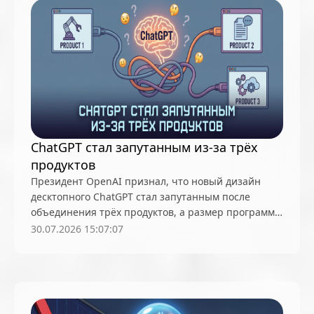
ChatGPT стал запутанным из-за трёх
продуктов
Президент OpenAI признал, что новый дизайн
десктопного ChatGPT стал запутанным после
объединения трёх продуктов, а размер программы
вырос с 159 МБ до 1,5 ГБ. Компания уже тестирует
30.07.2026 15:07:07
более чистый интерфейс, который появится до
конца 2026 года