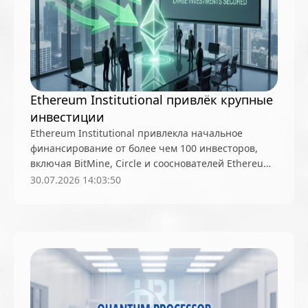
Ethereum Institutional привлёк крупные
инвестиции
Ethereum Institutional привлекла начальное
финансирование от более чем 100 инвесторов,
включая BitMine, Circle и сооснователей Ethereum,
для ускорения интеграции банков и институтов в
30.07.2026 14:03:50
экосистему эфира