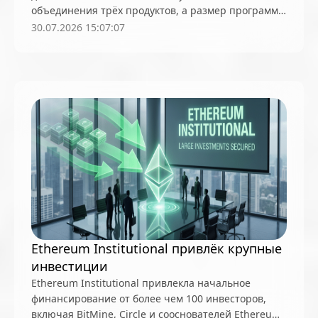
объединения трёх продуктов, а размер программы
ДНК
Дональд Трамп
Дубай
Дэвид Сакс
вырос с 159 МБ до 1,5 ГБ. Компания уже тестирует
30.07.2026 15:07:07
евро
Европа
ЕЦБ
запрет майнинга
более чистый интерфейс, который появится до
конца 2026 года
золото
Игры и GameFi
Израиль
ИИ
ИИ-агенты
Илон Маск
инвестиции
Индия
Индонезия
Институционалы и киты
интернет
интероперабельность
интерфейс мозг — компьютер (BCI)
инфраструктура
Иран
Ирландия
Искусственный Интеллект
Испания
Исследования
Итоги недели
Казахстан
Ethereum Institutional привлёк крупные
календарь
Камбоджа
Канада
инвестиции
квантовые вычисления
Ethereum Institutional привлекла начальное
финансирование от более чем 100 инвесторов,
квантовые компьютеры
кванты
включая BitMine, Circle и сооснователей Ethereum,