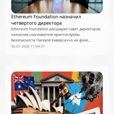
Ethereum Foundation назначил
четвертого директора
Ethereum Foundation расширил совет директоров,
назначив сооснователя криптослужбы
безопасности Паскаля Каверсаччо на фоне
усиления фокуса на приватность и безопасность
30.07.2026 11:04:31
протокола