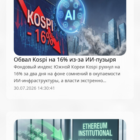
Обвал Kospi на 16% из-за ИИ-пузыря
Фондовый индекс Южной Кореи Kospi рухнул на
16% за два дня на фоне сомнений в окупаемости
ИИ-инфраструктуры, а власти экстренно
ужесточили правила торговли фондами с плечом
30.07.2026 14:30:41