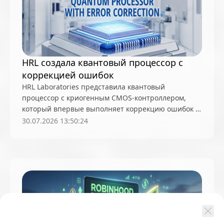
HRL создала квантовый процессор с
коррекцией ошибок
HRL Laboratories представила квантовый
процессор с криогенным CMOS-контроллером,
который впервые выполняет коррекцию ошибок в
реальном времени без внешней электроники
30.07.2026 13:50:24