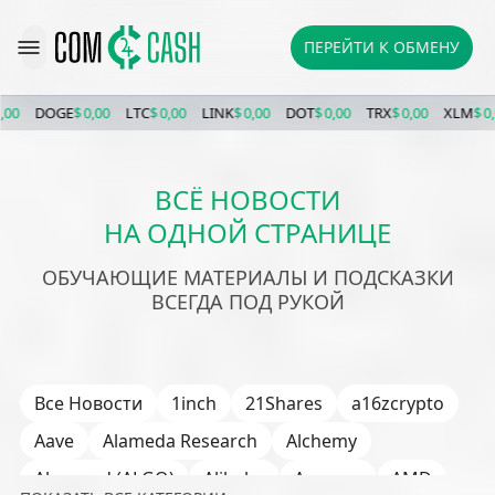
ПЕРЕЙТИ К ОБМЕНУ
NK
$ 0,00
DOT
$ 0,00
TRX
$ 0,00
XLM
$ 0,00
ETC
$ 0,00
BCH
$ 0,00
POL
$
ВСЁ НОВОСТИ
НА ОДНОЙ СТРАНИЦЕ
ОБУЧАЮЩИЕ МАТЕРИАЛЫ И ПОДСКАЗКИ
ВСЕГДА ПОД РУКОЙ
Все Новости
1inch
21Shares
a16zcrypto
Aave
Alameda Research
Alchemy
Algorand (ALGO)
Alibaba
Amazon
AMD