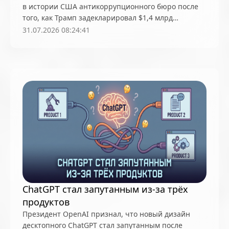
в истории США антикоррупционного бюро после
Блокировки и запреты
блокчейн
того, как Трамп задекларировал $1,4 млрд
блокчейн-платформы
ботнет
Бразилия
прибыли от криптовалют
31.07.2026 08:24:41
Брайан Армстронг
Брэд Гарлингхаус
будущее
Бутан
вайб-кодинг
вакансии
Великобритания
Венгрия
Венесуэла
Венчурные инвестиции
видео
Википедия
Вилли Ву
Виталик Бутерин
волатильность
выборы
Вьетнам
ВЭФ
генеративный ИИ
Генпрокуратура
Германия
Голливуд
Гонконг
Дайджест кибербезопасности
Дайджесты
Дания
ДАО
день рождения
ChatGPT стал запутанным из-за трёх
продуктов
Децентрализация
Джейми Даймон
Президент OpenAI признал, что новый дизайн
Джек Дорси
Джозеф Любин
дипфейки
десктопного ChatGPT стал запутанным после