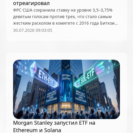
отреагировал
ФРС США сохранила ставку на уровне 3,5–3,75%
девятым голосам против трех, что стало самым
жестким расколом в комитете с 2016 года Биткоин
остался около $64 000, а фондовый рынок показал
30.07.2026 09:03:05
худшую реакцию на заседание при новом
председателе
Morgan Stanley запустил ETF на
Ethereum и Solana