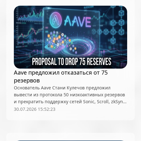
Южная Америка
Южная Корея
Япония
Aave предложил отказаться от 75
резервов
Основатель Aave Стани Кулечов предложил
вывести из протокола 50 низкоактивных резервов
и прекратить поддержку сетей Sonic, Scroll, zkSync,
Metis, Soneium и Aptos, затронув активы на $98,1
30.07.2026 15:52:23
млн