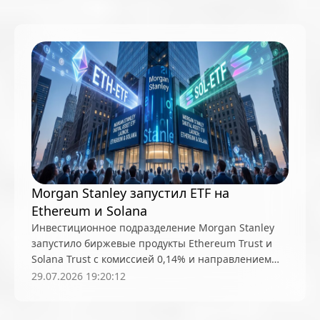
Сальвадор
санкции
Сатоши Накамото
Саудовская Аравия
Сбои и уязвимости
Северная Корея (КНДР)
сельское хозяйство
Сингапур
Слияния и поглощения (M&A)
Смарт-контракты
смарт-очки
снг
сокращения
Соцсети
Спецслужбы
Спорт
стандарты
стартапы
Стейблкоины
Стейкинг
Суды
Morgan Stanley запустил ETF на
Ethereum и Solana
суперкомпьютеры
США
Сэм Бэнкман-Фрид
Инвестиционное подразделение Morgan Stanley
Таиланд
телеком
Теханализ
запустило биржевые продукты Ethereum Trust и
Solana Trust с комиссией 0,14% и направлением
Технические обновления
технологии
части активов в стейкинг
29.07.2026 19:20:12
Токенизация активов
Токеномика
токены
Том Ли
транзакции
Транспорт
Трейдинг