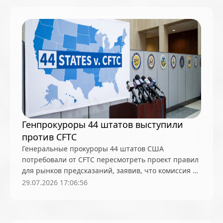
Турция
Украина
утечка данных
финансовая система
Финансовые пирамиды
финансы
Финляндия
Фондовый рынок
фонды
Франция
ФРС США
фьючерсы
халвинг
хардфорки
Хестер Пирс
хешрейт
хранение
ЦБ РФ
Цена биткоина
цензура
Генпрокуроры 44 штатов выступили
Централизованные биржи (CEX)
против CFTC
цифровая экономика
цифровой евро
Генеральные прокуроры 44 штатов США
потребовали от CFTC пересмотреть проект правил
Чанпэн Чжао
Чарльз Хоскинсон
чат-боты
для рынков предсказаний, заявив, что комиссия не
чипы
Швейцария
шифропанки
штрафы
может вытеснять местное законодательство об
29.07.2026 17:06:56
азартных играх, классифицируя спортивные
Экология
эксперимент
Энергетика
ставки как деривативы
Энтони Скарамуччи
Эстония