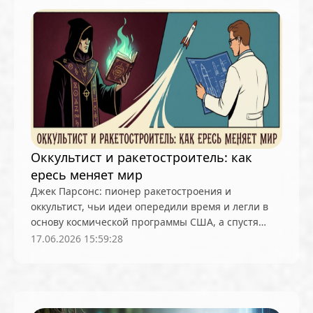
Core Scientific
Crypto.com
CryptoQuant
Cumberland
Curve (CRV)
Dash
DeepMind
DeepSeek
DeFi
dePIN
Deutsche Bank
DEX
Dogecoin (DOGE)
Dune Analytics
Elliptic
Emurgo
Ernst & Young
ETF
Ethena
Ethereum (ETH)
Ethereum Name Service
Exodus
Facebook
Оккультист и ракетостроитель: как
ересь меняет мир
FATF
FDIC
Fidelity Investments
Firefox
Джек Парсонс: пионер ракетостроения и
ForkLog Consulting
FTX
Galaxy Digital
оккультист, чьи идеи опередили время и легли в
Gemini
основу космической программы США, а спустя
GitHub
Glassnode
Goldman Sachs
десятилетия нашли отражение в философии
17.06.2026 15:59:28
Google
Google Gemini
Google Trends
шифропанков и биткоина
Grayscale Investments
HSBC
HTX
Huawei
Hut 8
Hyperliquid
IBM
ICO
ING