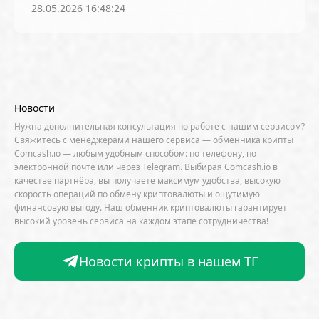
28.05.2026 16:48:24
Блокировки и запреты
блокчейн
блокчейн-платформы
ботнет
Бразилия
Брайан Армстронг
Брэд Гарлингхаус
будущее
Бутан
вайб-кодинг
вакансии
Новости
Великобритания
Венгрия
Венесуэла
Нужна дополнительная консультация по работе с нашим сервисом?
Венчурные инвестиции
видео
Википедия
Свяжитесь с менеджерами нашего сервиса — обменника крипты
Comcash.io — любым удобным способом: по телефону, по
Вилли Ву
Виталик Бутерин
волатильность
электронной почте или через Telegram. Выбирая Comcash.io в
качестве партнёра, вы получаете максимум удобства, высокую
выборы
Вьетнам
ВЭФ
генеративный ИИ
скорость операций по обмену криптовалюты и ощутимую
финансовую выгоду. Наш обменник криптовалюты гарантирует
Генпрокуратура
Германия
Голливуд
высокий уровень сервиса на каждом этапе сотрудничества!
Гонконг
Дайджест кибербезопасности
Дайджесты
Дания
ДАО
день рождения
Новости крипты в нашем ТГ
Децентрализация
Джейми Даймон
Джек Дорси
Джозеф Любин
дипфейки