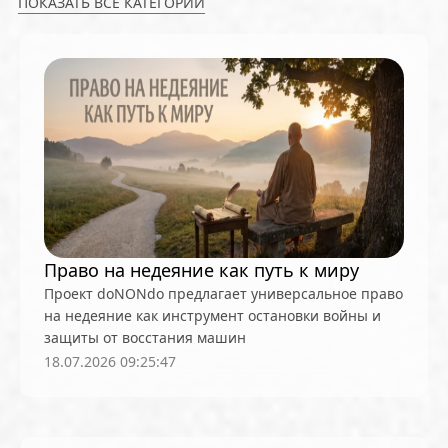
ПОКАЗАТЬ ВСЕ КАТЕГОРИИ
AML / KYC
Anchorage
Android
Anthropic
Apple
Arbitrum (ARB)
Arkham
AscendEX
Aster
AZTEC
B2B
Base
Bernstein
Binance
BIS
Bitcoin Core
Bitcoin Pizza Day
Bitfarms
Bitfinex
Bitget
Bithumb
BitMEX
BitOK
Bitwise
BlackRock
Block
Bloomberg
BNB Chain
BNP Paribas
Börse Stuttgart
BTCFi
Bullish
Bybit
Право на недеяние как путь к миру
Canaan
Cardano (ADA)
CBDC
CertiK
Проект doNONdo предлагает универсальное право
на недеяние как инструмент остановки войны и
CFTC
Chainalysis
Chainlink (LINK)
защиты от восстания машин
Charles Schwab
Circle
Citi
CleanSpark
18.07.2026 09:25:47
CME Group
Coinbase
CoinDesk
CoinEx
CoinGecko
CoinShares
ConsenSys