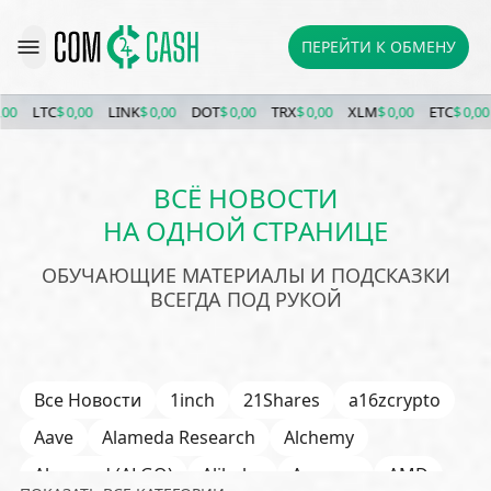
ПЕРЕЙТИ К ОБМЕНУ
LTC
$ 0,00
LINK
$ 0,00
DOT
$ 0,00
TRX
$ 0,00
XLM
$ 0,00
ETC
$ 0,00
BC
ВСЁ НОВОСТИ
НА ОДНОЙ СТРАНИЦЕ
ОБУЧАЮЩИЕ МАТЕРИАЛЫ И ПОДСКАЗКИ
ВСЕГДА ПОД РУКОЙ
Все Новости
1inch
21Shares
a16zcrypto
Aave
Alameda Research
Alchemy
Algorand (ALGO)
Alibaba
Amazon
AMD