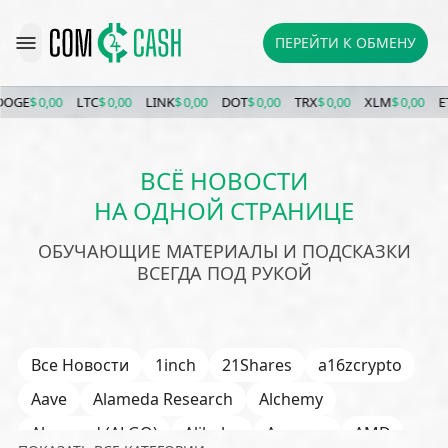
ПЕРЕЙТИ К ОБМЕНУ
,00
LTC
$ 0,00
LINK
$ 0,00
DOT
$ 0,00
TRX
$ 0,00
XLM
$ 0,00
ETC
$ 0,00
ВСЁ НОВОСТИ
НА ОДНОЙ СТРАНИЦЕ
ОБУЧАЮЩИЕ МАТЕРИАЛЫ И ПОДСКАЗКИ
ВСЕГДА ПОД РУКОЙ
Все Новости
1inch
21Shares
a16zcrypto
Aave
Alameda Research
Alchemy
Algorand (ALGO)
Alibaba
Amazon
AMD