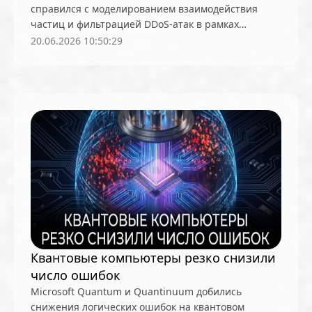
справился с моделированием взаимодействия
Блокировки и запреты
блокчейн
частиц и фильтрацией DDoS-атак в рамках
блокчейн-платформы
ботнет
Бразилия
прикладных бенчмарков
20.06.2026 10:50:29
Брайан Армстронг
Брэд Гарлингхаус
будущее
Бутан
вайб-кодинг
вакансии
Великобритания
Венгрия
Венесуэла
Венчурные инвестиции
видео
Википедия
Вилли Ву
Виталик Бутерин
волатильность
выборы
Вьетнам
ВЭФ
генеративный ИИ
Генпрокуратура
Германия
Голливуд
Гонконг
Дайджест кибербезопасности
Дайджесты
Дания
ДАО
день рождения
Квантовые компьютеры резко снизили
число ошибок
Децентрализация
Джейми Даймон
Microsoft Quantum и Quantinuum добились
Джек Дорси
Джозеф Любин
дипфейки
снижения логических ошибок на квантовом