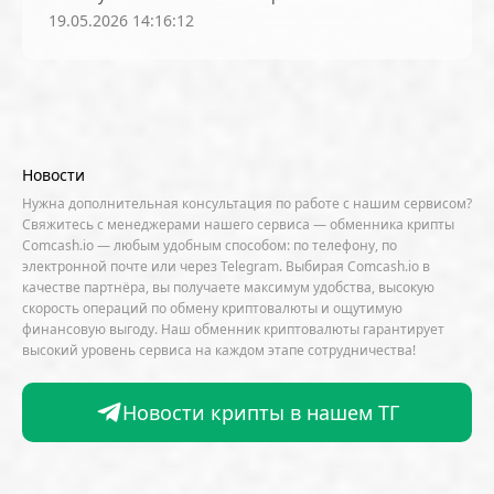
Кибербезопасность
Киберпреступления
кубитах к 2029 году и продемонстрировав кейсы с
19.05.2026 14:16:12
ускорением вычислений в тысячи раз
Китай
комиссии
комплаенс
компьютеры
контроль
конференция
конфискация
конфискованные биткоины
Космос
Кошельки
Кредитование
крипта
Новости
криптоактивы
криптоанархизм
Нужна дополнительная консультация по работе с нашим сервисом?
Свяжитесь с менеджерами нашего сервиса — обменника крипты
Криптовалюты
Криптография
Comcash.io — любым удобным способом: по телефону, по
электронной почте или через Telegram. Выбирая Comcash.io в
Криптодеривативы
Криптоматы
качестве партнёра, вы получаете максимум удобства, высокую
скорость операций по обмену криптовалюты и ощутимую
Криптоплатежи
Крипториум
финансовую выгоду. Наш обменник криптовалюты гарантирует
Крипториум: Анонимность
высокий уровень сервиса на каждом этапе сотрудничества!
Крипториум: Биткоин
Новости крипты в нашем ТГ
Крипториум: Технические основы
Крипториум: Трейдинг и инвестиции