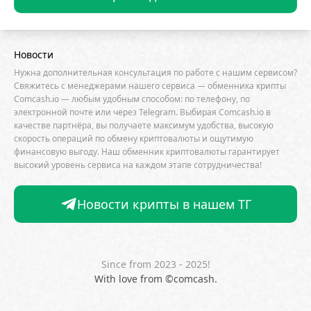
Core Scientific
Crypto.com
CryptoQuant
Cumberland
Curve (CRV)
Dash
DeepMind
Новости
DeepSeek
DeFi
dePIN
Deutsche Bank
Нужна дополнительная консультация по работе с нашим сервисом?
DEX
Dogecoin (DOGE)
Dune Analytics
Свяжитесь с менеджерами нашего сервиса — обменника крипты
Comcash.io — любым удобным способом: по телефону, по
Elliptic
Emurgo
Ernst & Young
ETF
электронной почте или через Telegram. Выбирая Comcash.io в
качестве партнёра, вы получаете максимум удобства, высокую
Ethena
Ethereum (ETH)
скорость операций по обмену криптовалюты и ощутимую
Ethereum Name Service
Exodus
Facebook
финансовую выгоду. Наш обменник криптовалюты гарантирует
высокий уровень сервиса на каждом этапе сотрудничества!
FATF
FDIC
Fidelity Investments
Firefox
ForkLog Consulting
FTX
Galaxy Digital
Новости крипты в нашем ТГ
Gemini
GitHub
Glassnode
Goldman Sachs
Google
Google Gemini
Google Trends
Since from 2023 - 2025!
Grayscale Investments
HSBC
HTX
Huawei
With love from ©comcash.
Hut 8
Hyperliquid
IBM
ICO
ING