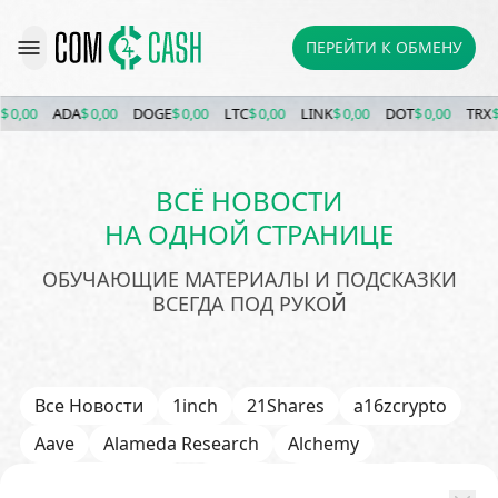
ПЕРЕЙТИ К ОБМЕНУ
0,00
ADA
$ 0,00
DOGE
$ 0,00
LTC
$ 0,00
LINK
$ 0,00
DOT
$ 0,00
TRX
$ 0
ВСЁ НОВОСТИ
НА ОДНОЙ СТРАНИЦЕ
ОБУЧАЮЩИЕ МАТЕРИАЛЫ И ПОДСКАЗКИ
ВСЕГДА ПОД РУКОЙ
Все Новости
1inch
21Shares
a16zcrypto
Aave
Alameda Research
Alchemy
Algorand (ALGO)
Alibaba
Amazon
AMD