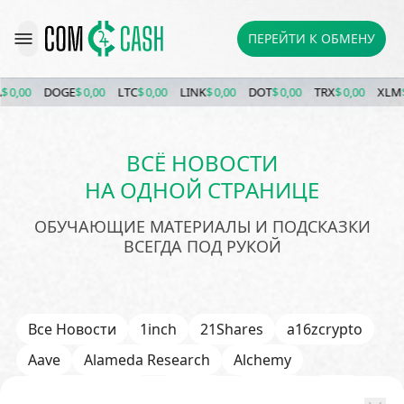
ПЕРЕЙТИ К ОБМЕНУ
0,00
DOGE
$ 0,00
LTC
$ 0,00
LINK
$ 0,00
DOT
$ 0,00
TRX
$ 0,00
XLM
$ 0
ВСЁ НОВОСТИ
НА ОДНОЙ СТРАНИЦЕ
ОБУЧАЮЩИЕ МАТЕРИАЛЫ И ПОДСКАЗКИ
ВСЕГДА ПОД РУКОЙ
Все Новости
1inch
21Shares
a16zcrypto
Aave
Alameda Research
Alchemy
Algorand (ALGO)
Alibaba
Amazon
AMD