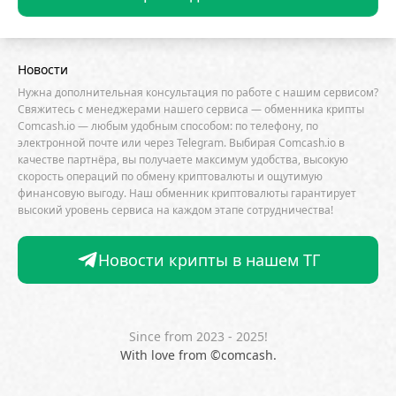
Core Scientific
Crypto.com
CryptoQuant
Cumberland
Curve (CRV)
Dash
DeepMind
Новости
DeepSeek
DeFi
dePIN
Deutsche Bank
Нужна дополнительная консультация по работе с нашим сервисом?
DEX
Dogecoin (DOGE)
Dune Analytics
Свяжитесь с менеджерами нашего сервиса — обменника крипты
Comcash.io — любым удобным способом: по телефону, по
Elliptic
Emurgo
Ernst & Young
ETF
электронной почте или через Telegram. Выбирая Comcash.io в
качестве партнёра, вы получаете максимум удобства, высокую
Ethena
Ethereum (ETH)
скорость операций по обмену криптовалюты и ощутимую
Ethereum Name Service
Exodus
Facebook
финансовую выгоду. Наш обменник криптовалюты гарантирует
высокий уровень сервиса на каждом этапе сотрудничества!
FATF
FDIC
Fidelity Investments
Firefox
ForkLog Consulting
FTX
Galaxy Digital
Новости крипты в нашем ТГ
Gemini
GitHub
Glassnode
Goldman Sachs
Google
Google Gemini
Google Trends
Since from 2023 - 2025!
Grayscale Investments
HSBC
HTX
Huawei
With love from ©comcash.
Hut 8
Hyperliquid
IBM
ICO
ING