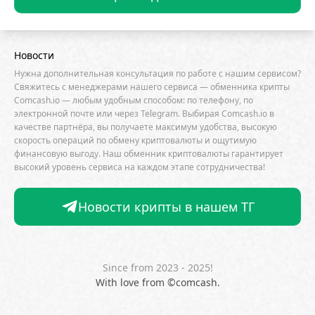
азартных игр, превращая рациональную торговлю
Core Scientific
Crypto.com
CryptoQuant
в зависимость от непредсказуемых ставок
Cumberland
Curve (CRV)
Dash
DeepMind
Новости
DeepSeek
DeFi
dePIN
Deutsche Bank
Нужна дополнительная консультация по работе с нашим сервисом?
DEX
Dogecoin (DOGE)
Dune Analytics
Свяжитесь с менеджерами нашего сервиса — обменника крипты
Comcash.io — любым удобным способом: по телефону, по
Elliptic
Emurgo
Ernst & Young
ETF
электронной почте или через Telegram. Выбирая Comcash.io в
качестве партнёра, вы получаете максимум удобства, высокую
Ethena
Ethereum (ETH)
скорость операций по обмену криптовалюты и ощутимую
Ethereum Name Service
Exodus
Facebook
финансовую выгоду. Наш обменник криптовалюты гарантирует
высокий уровень сервиса на каждом этапе сотрудничества!
FATF
FDIC
Fidelity Investments
Firefox
ForkLog Consulting
FTX
Galaxy Digital
Новости крипты в нашем ТГ
Gemini
GitHub
Glassnode
Goldman Sachs
Google
Google Gemini
Google Trends
Since from 2023 - 2025!
Grayscale Investments
HSBC
HTX
Huawei
With love from ©comcash.
Hut 8
Hyperliquid
IBM
ICO
ING