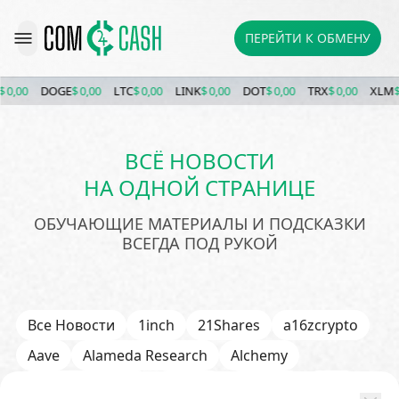
ПЕРЕЙТИ К ОБМЕНУ
0,00
DOGE
$ 0,00
LTC
$ 0,00
LINK
$ 0,00
DOT
$ 0,00
TRX
$ 0,00
XLM
$ 0
ВСЁ НОВОСТИ
НА ОДНОЙ СТРАНИЦЕ
ОБУЧАЮЩИЕ МАТЕРИАЛЫ И ПОДСКАЗКИ
ВСЕГДА ПОД РУКОЙ
Все Новости
1inch
21Shares
a16zcrypto
Aave
Alameda Research
Alchemy
Algorand (ALGO)
Alibaba
Amazon
AMD