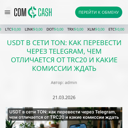
ПЕРЕЙТИ К ОБМЕНУ
LINK
$ 0,00
DOT
$ 0,00
TRX
$ 0,00
XLM
$ 0,00
ETC
$ 0,00
BCH
$ 0,00
P
USDT В СЕТИ TON: КАК ПЕРЕВЕСТИ
ЧЕРЕЗ TELEGRAM, ЧЕМ
ОТЛИЧАЕТСЯ ОТ TRC20 И КАКИЕ
КОМИССИИ ЖДАТЬ
Автор: admin
21.03.2026