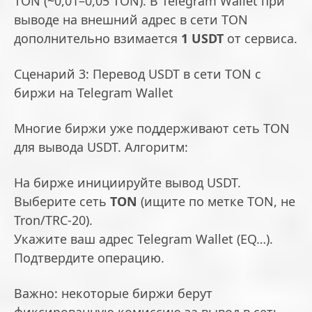
TON (~0,01–0,05 TON). В Telegram Wallet при
выводе на внешний адрес в сети TON
дополнительно взимается
1 USDT
от сервиса.
Сценарий 3: Перевод USDT в сети TON с
биржи на Telegram Wallet
Многие биржи уже поддерживают сеть TON
для вывода USDT. Алгоритм:
На бирже инициируйте вывод USDT.
Выберите сеть
TON
(ищите по метке TON, не
Tron/TRC-20).
Укажите ваш адрес Telegram Wallet (EQ…).
Подтвердите операцию.
Важно: некоторые биржи берут
фиксированную комиссию за вывод в сеть