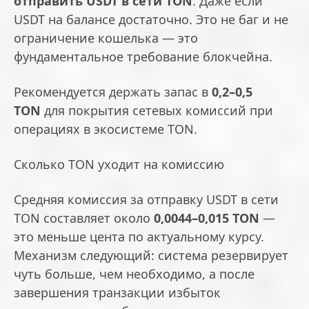
отправить USDT в сети TON
. Даже если
USDT на балансе достаточно. Это не баг и не
ограничение кошелька — это
фундаментальное требование блокчейна.
Рекомендуется держать запас в
0,2–0,5
TON
для покрытия сетевых комиссий при
операциях в экосистеме TON.
Сколько TON уходит на комиссию
Средняя комиссия за отправку USDT в сети
TON составляет около
0,0044–0,015 TON
—
это меньше цента по актуальному курсу.
Механизм следующий: система резервирует
чуть больше, чем необходимо, а после
завершения транзакции избыток