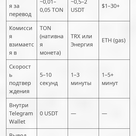
~0,01–
~0,5–2
я за
$1–30+
0,05 TON
USDT
перевод
Комисси
TON
я
(нативна
TRX или
ETH (gas)
взимаетс
я
Энергия
я в
монета)
Скорост
ь
5–10
1–3
1–5+
подтвер
секунд
минуты
минут
ждения
Внутри
Telegram
0 USDT
—
—
Wallet
Вывод