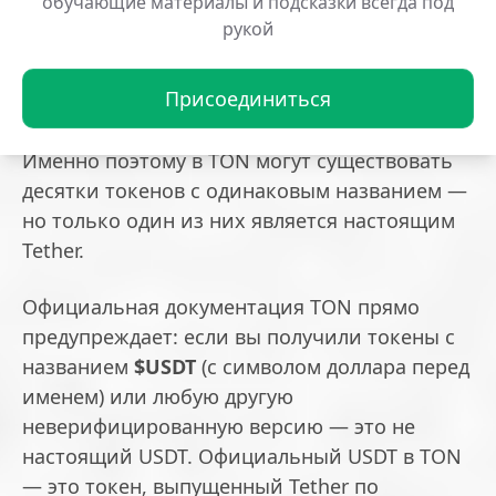
обучающие материалы и подсказки всегда под
В блокчейне TON любой разработчик может
рукой
создать jetton с любым именем. Ничто
технически не мешает создать токен и
Присоединиться
назвать его «USDT», «$USDT» или даже
сделать интерфейс похожим на настоящий.
Именно поэтому в TON могут существовать
десятки токенов с одинаковым названием —
но только один из них является настоящим
Tether.
Официальная документация TON прямо
предупреждает: если вы получили токены с
названием
$USDT
(с символом доллара перед
именем) или любую другую
неверифицированную версию — это не
настоящий USDT. Официальный USDT в TON
— это токен, выпущенный Tether по