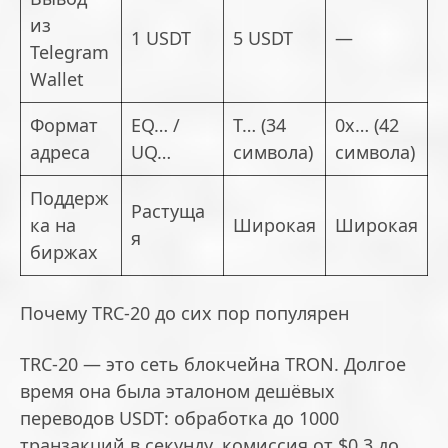
из
1 USDT
5 USDT
—
Telegram
Wallet
Формат
EQ… /
T… (34
0x… (42
адреса
UQ…
символа)
символа)
Поддерж
Растуща
ка на
Широкая
Широкая
я
биржах
Почему TRC-20 до сих пор популярен
TRC-20 — это сеть блокчейна TRON. Долгое
время она была эталоном дешёвых
переводов USDT: обработка до 1000
транзакций в секунду, комиссия от $0,3 до